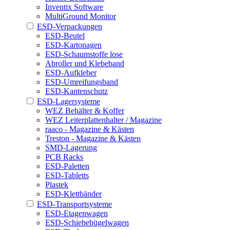
Inventix Software
MultiGround Monitor
ESD-Verpackungen
ESD-Beutel
ESD-Kartonagen
ESD-Schaumstoffe lose
Abroller und Klebeband
ESD-Aufkleber
ESD-Umreifungsband
ESD-Kantenschutz
ESD-Lagersysteme
WEZ Behälter & Koffer
WEZ Leiterplattenhalter / Magazine
raaco - Magazine & Kästen
Treston - Magazine & Kästen
SMD-Lagerung
PCB Racks
ESD-Paletten
ESD-Tabletts
Plastek
ESD-Klettbänder
ESD-Transportsysteme
ESD-Etagenwagen
ESD-Schiebebügelwagen