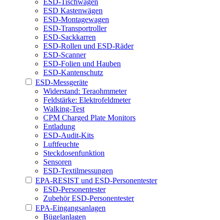
ESD-Tischwagen
ESD Kastenwägen
ESD-Montagewagen
ESD-Transportroller
ESD-Sackkarren
ESD-Rollen und ESD-Räder
ESD-Scanner
ESD-Folien und Hauben
ESD-Kantenschutz
ESD-Messgeräte
Widerstand: Teraohmmeter
Feldstärke: Elektrofeldmeter
Walking-Test
CPM Charged Plate Monitors
Entladung
ESD-Audit-Kits
Luftfeuchte
Steckdosenfunktion
Sensoren
ESD-Textilmessungen
EPA-RESIST und ESD-Personentester
ESD-Personentester
Zubehör ESD-Personentester
EPA-Eingangsanlagen
Bügelanlagen