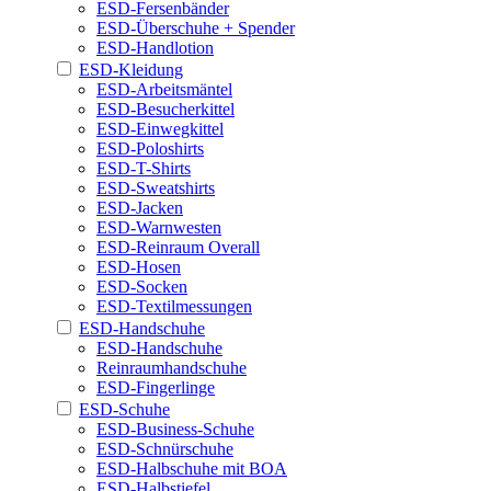
ESD-Fersenbänder
ESD-Überschuhe + Spender
ESD-Handlotion
ESD-Kleidung
ESD-Arbeitsmäntel
ESD-Besucherkittel
ESD-Einwegkittel
ESD-Poloshirts
ESD-T-Shirts
ESD-Sweatshirts
ESD-Jacken
ESD-Warnwesten
ESD-Reinraum Overall
ESD-Hosen
ESD-Socken
ESD-Textilmessungen
ESD-Handschuhe
ESD-Handschuhe
Reinraumhandschuhe
ESD-Fingerlinge
ESD-Schuhe
ESD-Business-Schuhe
ESD-Schnürschuhe
ESD-Halbschuhe mit BOA
ESD-Halbstiefel