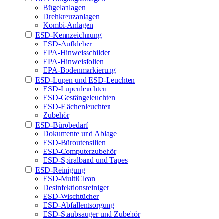
Bügelanlagen
Drehkreuzanlagen
Kombi-Anlagen
ESD-Kennzeichnung
ESD-Aufkleber
EPA-Hinweisschilder
EPA-Hinweisfolien
EPA-Bodenmarkierung
ESD-Lupen und ESD-Leuchten
ESD-Lupenleuchten
ESD-Gestängeleuchten
ESD-Flächenleuchten
Zubehör
ESD-Bürobedarf
Dokumente und Ablage
ESD-Büroutensilien
ESD-Computerzubehör
ESD-Spiralband und Tapes
ESD-Reinigung
ESD-MultiClean
Desinfektionsreiniger
ESD-Wischtücher
ESD-Abfallentsorgung
ESD-Staubsauger und Zubehör