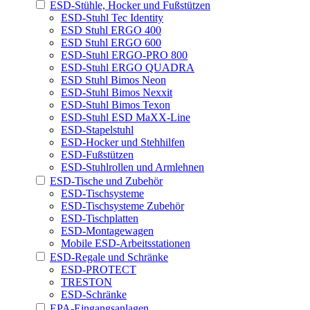
ESD-Stühle, Hocker und Fußstützen
ESD-Stuhl Tec Identity
ESD Stuhl ERGO 400
ESD Stuhl ERGO 600
ESD-Stuhl ERGO-PRO 800
ESD-Stuhl ERGO QUADRA
ESD Stuhl Bimos Neon
ESD-Stuhl Bimos Nexxit
ESD-Stuhl Bimos Texon
ESD-Stuhl ESD MaXX-Line
ESD-Stapelstuhl
ESD-Hocker und Stehhilfen
ESD-Fußstützen
ESD-Stuhlrollen und Armlehnen
ESD-Tische und Zubehör
ESD-Tischsysteme
ESD-Tischsysteme Zubehör
ESD-Tischplatten
ESD-Montagewagen
Mobile ESD-Arbeitsstationen
ESD-Regale und Schränke
ESD-PROTECT
TRESTON
ESD-Schränke
EPA-Eingangsanlagen