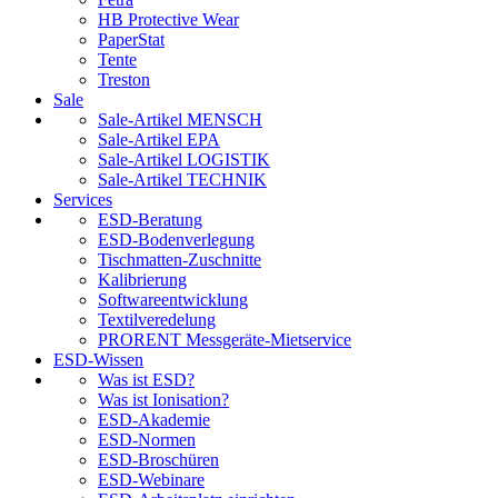
HB Protective Wear
PaperStat
Tente
Treston
Sale
Sale-Artikel MENSCH
Sale-Artikel EPA
Sale-Artikel LOGISTIK
Sale-Artikel TECHNIK
Services
ESD-Beratung
ESD-Bodenverlegung
Tischmatten-Zuschnitte
Kalibrierung
Softwareentwicklung
Textilveredelung
PRORENT Messgeräte-Mietservice
ESD-Wissen
Was ist ESD?
Was ist Ionisation?
ESD-Akademie
ESD-Normen
ESD-Broschüren
ESD-Webinare