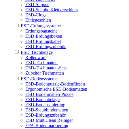
ESD-Slipper
ESD-Schuhe Klettverschluss
ESD-Clogs
Einlegesohlen
ESD-Erdungssysteme
Erdungsbausteine
ESD-Erdungsboxen
ESD-Erdungskabel
ESD-Erdungszubehör
ESD-Tischbeläge
Rollenware
ESD-Tischmatten
ESD-Tischmatten-Sets
Zubehör Tischmatten
ESD-Bodensysteme
ESD-Bodenpuzzle-Bodenfliesen
Ergonomische ESD-Bodenmatten
ESD-Bodenmatten-Puzzle
ESD-Bodenbeläge
ESD-Bodensanierung
ESD-Staubbindematten
ESD-Erdungszubehör
ESD-MultiClean Reiniger
EPA-Bodenmarkierung