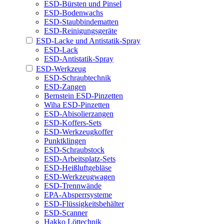
ESD-Bürsten und Pinsel
ESD-Bodenwachs
ESD-Staubbindematten
ESD-Reinigungsgeräte
ESD-Lacke und Antistatik-Spray
ESD-Lack
ESD-Antistatik-Spray
ESD-Werkzeug
ESD-Schraubtechnik
ESD-Zangen
Bernstein ESD-Pinzetten
Wiha ESD-Pinzetten
ESD-Abisolierzangen
ESD-Koffers-Sets
ESD-Werkzeugkoffer
Punktklingen
ESD-Schraubstock
ESD-Arbeitsplatz-Sets
ESD-Heißluftgebläse
ESD-Werkzeugwagen
ESD-Trennwände
EPA-Absperrsysteme
ESD-Flüssigkeitsbehälter
ESD-Scanner
Hakko Löttechnik