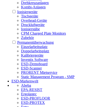
Drehkreuzanlagen
Kombi-Anlagen
Ionisiergeräte
Tischgeräte
Overhead-Geräte
Druckluftgeräte
Ionisierstäbe
CPM Charged Plate Monitors
Zubehör
Permanentüberwachung
Einzelarbeitsplatz
Doppelarbeitsplatz
Kalibriergeräte
Inventix Software
ESD-Demoboard
ESD-Scanner
PRORENT Mietservice
Static Management Program - SMP
ESD-Markenwelt
Abeba
EPA-RESIST
Ergolastec
ESD-PROFLOOR
ESD-PROTEX
Fetra