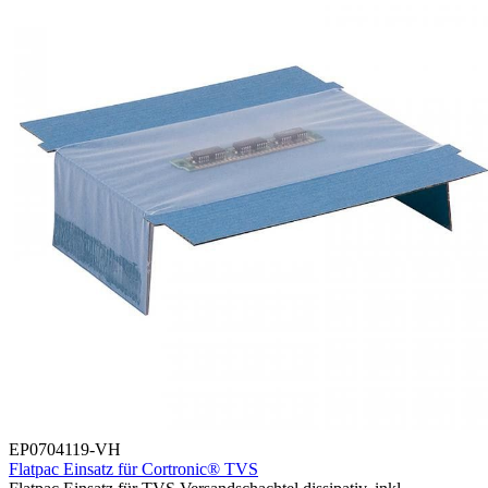
EP0704119-VH
Flatpac Einsatz für Cortronic® TVS