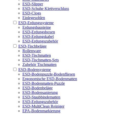
ESD-Slipper
ESD-Schuhe Klettverschluss
ESD-Clogs
Einlegesohlen
ESD-Erdungssysteme
Erdungsbausteine
ESD-Erdungsboxen
ESD-Erdungskabel
ESD-Erdungszubehör
ESD-Tischbeläge
Rollenware
ESD-Tischmatten
ESD-Tischmatten-Sets
Zubehör Tischmatten
ESD-Bodensysteme
ESD-Bodenpuzzle-Bodenfliesen
Ergonomische ESD-Bodenmatten
ESD-Bodenmatten-Puzzle
ESD-Bodenbeläge
ESD-Bodensanierung
ESD-Staubbindematten
ESD-Erdungszubehör
ESD-MultiClean Reiniger
EPA-Bodenmarkierung