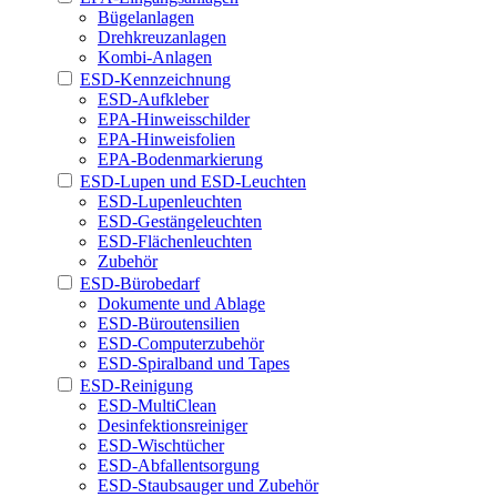
Bügelanlagen
Drehkreuzanlagen
Kombi-Anlagen
ESD-Kennzeichnung
ESD-Aufkleber
EPA-Hinweisschilder
EPA-Hinweisfolien
EPA-Bodenmarkierung
ESD-Lupen und ESD-Leuchten
ESD-Lupenleuchten
ESD-Gestängeleuchten
ESD-Flächenleuchten
Zubehör
ESD-Bürobedarf
Dokumente und Ablage
ESD-Büroutensilien
ESD-Computerzubehör
ESD-Spiralband und Tapes
ESD-Reinigung
ESD-MultiClean
Desinfektionsreiniger
ESD-Wischtücher
ESD-Abfallentsorgung
ESD-Staubsauger und Zubehör