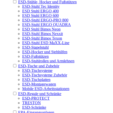
ESD-Stühle, Hocker und Fußstützen
ESD-Stuhl Tec Identity
ESD Stuhl ERGO 400
ESD Stuhl ERGO 600
ESD-Stuhl ERGO-PRO 800
ESD-Stuhl ERGO QUADRA
ESD Stuhl Bimos Neon
ESD-Stuhl Bimos Nexxit
ESD-Stuhl Bimos Texon
ESD-Stuhl ESD MaXX-Line
ESD-Stapelstuhl
ESD-Hocker und Stehhilfen
ESD-Fußstützen
ESD-Stuhlrollen und Armlehnen
ESD-Tische und Zubehör
ESD-Tischsysteme
ESD-Tischsysteme Zubehör
ESD-Tischplatten
ESD-Montagewagen
Mobile ESD-Arbeitsstationen
ESD-Regale und Schränke
ESD-PROTECT
TRESTON
ESD-Schränke
EPA-Eingangsanlagen