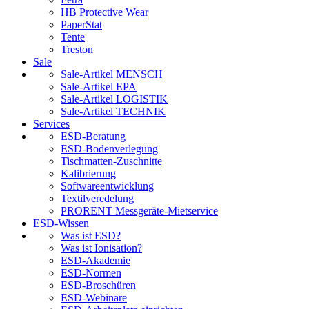
HB Protective Wear
PaperStat
Tente
Treston
Sale
Sale-Artikel MENSCH
Sale-Artikel EPA
Sale-Artikel LOGISTIK
Sale-Artikel TECHNIK
Services
ESD-Beratung
ESD-Bodenverlegung
Tischmatten-Zuschnitte
Kalibrierung
Softwareentwicklung
Textilveredelung
PRORENT Messgeräte-Mietservice
ESD-Wissen
Was ist ESD?
Was ist Ionisation?
ESD-Akademie
ESD-Normen
ESD-Broschüren
ESD-Webinare