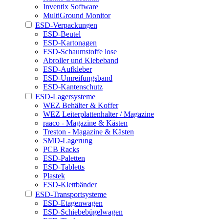
Inventix Software
MultiGround Monitor
ESD-Verpackungen
ESD-Beutel
ESD-Kartonagen
ESD-Schaumstoffe lose
Abroller und Klebeband
ESD-Aufkleber
ESD-Umreifungsband
ESD-Kantenschutz
ESD-Lagersysteme
WEZ Behälter & Koffer
WEZ Leiterplattenhalter / Magazine
raaco - Magazine & Kästen
Treston - Magazine & Kästen
SMD-Lagerung
PCB Racks
ESD-Paletten
ESD-Tabletts
Plastek
ESD-Klettbänder
ESD-Transportsysteme
ESD-Etagenwagen
ESD-Schiebebügelwagen