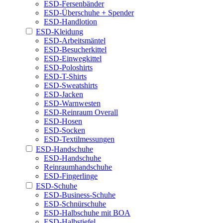
ESD-Fersenbänder
ESD-Überschuhe + Spender
ESD-Handlotion
ESD-Kleidung
ESD-Arbeitsmäntel
ESD-Besucherkittel
ESD-Einwegkittel
ESD-Poloshirts
ESD-T-Shirts
ESD-Sweatshirts
ESD-Jacken
ESD-Warnwesten
ESD-Reinraum Overall
ESD-Hosen
ESD-Socken
ESD-Textilmessungen
ESD-Handschuhe
ESD-Handschuhe
Reinraumhandschuhe
ESD-Fingerlinge
ESD-Schuhe
ESD-Business-Schuhe
ESD-Schnürschuhe
ESD-Halbschuhe mit BOA
ESD-Halbstiefel