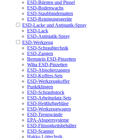
ESD-Bürsten und Pinsel
ESD-Bodenwachs
ESD-Staubbindematten
ESD-Reinigungsgeräte
ESD-Lacke und Antistatik-Spray
ESD-Lack
ESD-Antistatik-Spray
ESD-Werkzeug
ESD-Schraubtechnik
ESD-Zangen
Bernstein ESD-Pinzetten
Wiha ESD-Pinzetten
ESD-Abisolierzangen
ESD-Koffers-Sets
ESD-Werkzeugkoffer
Punktklingen
ESD-Schraubstock
ESD-Arbeitsplatz-Sets
ESD-Heißluftgebläse
ESD-Werkzeugwagen
ESD-Trennwände
EPA-Absperrsysteme
ESD-Flüssigkeitsbehälter
ESD-Scanner
Hakko Löttechnik