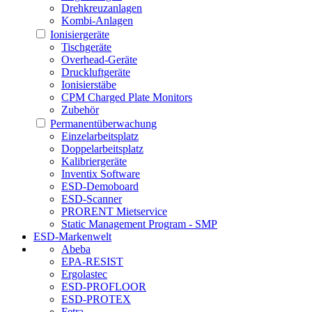
Drehkreuzanlagen
Kombi-Anlagen
Ionisiergeräte
Tischgeräte
Overhead-Geräte
Druckluftgeräte
Ionisierstäbe
CPM Charged Plate Monitors
Zubehör
Permanentüberwachung
Einzelarbeitsplatz
Doppelarbeitsplatz
Kalibriergeräte
Inventix Software
ESD-Demoboard
ESD-Scanner
PRORENT Mietservice
Static Management Program - SMP
ESD-Markenwelt
Abeba
EPA-RESIST
Ergolastec
ESD-PROFLOOR
ESD-PROTEX
Fetra