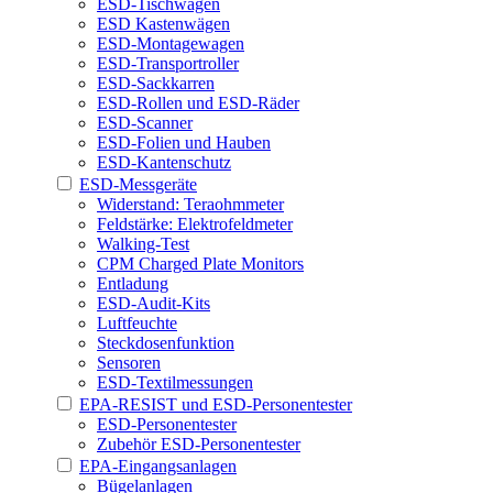
ESD-Tischwagen
ESD Kastenwägen
ESD-Montagewagen
ESD-Transportroller
ESD-Sackkarren
ESD-Rollen und ESD-Räder
ESD-Scanner
ESD-Folien und Hauben
ESD-Kantenschutz
ESD-Messgeräte
Widerstand: Teraohmmeter
Feldstärke: Elektrofeldmeter
Walking-Test
CPM Charged Plate Monitors
Entladung
ESD-Audit-Kits
Luftfeuchte
Steckdosenfunktion
Sensoren
ESD-Textilmessungen
EPA-RESIST und ESD-Personentester
ESD-Personentester
Zubehör ESD-Personentester
EPA-Eingangsanlagen
Bügelanlagen