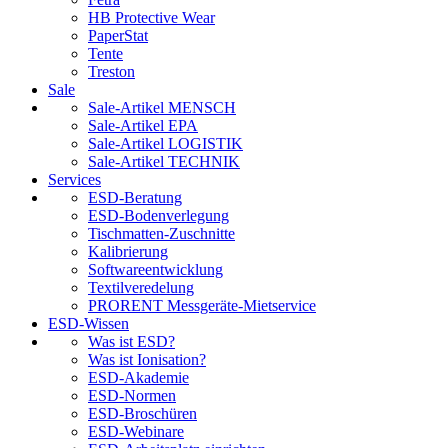
HB Protective Wear
PaperStat
Tente
Treston
Sale
Sale-Artikel MENSCH
Sale-Artikel EPA
Sale-Artikel LOGISTIK
Sale-Artikel TECHNIK
Services
ESD-Beratung
ESD-Bodenverlegung
Tischmatten-Zuschnitte
Kalibrierung
Softwareentwicklung
Textilveredelung
PRORENT Messgeräte-Mietservice
ESD-Wissen
Was ist ESD?
Was ist Ionisation?
ESD-Akademie
ESD-Normen
ESD-Broschüren
ESD-Webinare