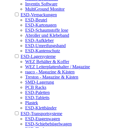
Inventix Software
MultiGround Monitor
ESD-Verpackungen
ESD-Beutel
ESD-Kartonagen
ESD-Schaumstoffe lose
Abroller und Klebeband
ESD-Aufkleber
ESD-Umreifungsband
ESD-Kantenschutz
ESD-Lagersysteme
WEZ Behälter & Koffer
WEZ Leiterplattenhalter / Magazine
raaco - Magazine & Kästen
Treston - Magazine & Kästen
SMD-Lagerung
PCB Racks
ESD-Paletten
ESD-Tabletts
Plastek
ESD-Klettbänder
ESD-Transportsysteme
ESD-Etagenwagen
ESD-Schiebebügelwagen