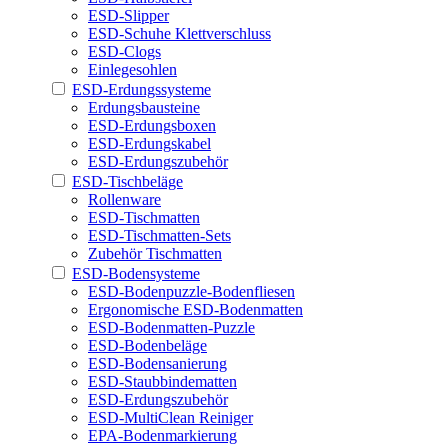
ESD-Slipper
ESD-Schuhe Klettverschluss
ESD-Clogs
Einlegesohlen
ESD-Erdungssysteme
Erdungsbausteine
ESD-Erdungsboxen
ESD-Erdungskabel
ESD-Erdungszubehör
ESD-Tischbeläge
Rollenware
ESD-Tischmatten
ESD-Tischmatten-Sets
Zubehör Tischmatten
ESD-Bodensysteme
ESD-Bodenpuzzle-Bodenfliesen
Ergonomische ESD-Bodenmatten
ESD-Bodenmatten-Puzzle
ESD-Bodenbeläge
ESD-Bodensanierung
ESD-Staubbindematten
ESD-Erdungszubehör
ESD-MultiClean Reiniger
EPA-Bodenmarkierung