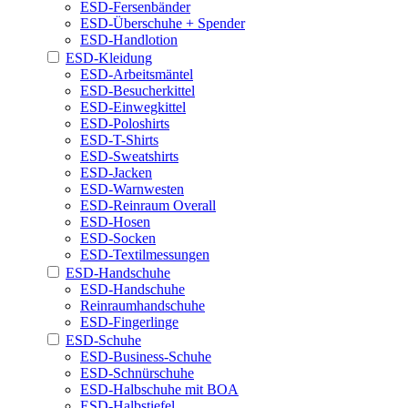
ESD-Fersenbänder
ESD-Überschuhe + Spender
ESD-Handlotion
ESD-Kleidung
ESD-Arbeitsmäntel
ESD-Besucherkittel
ESD-Einwegkittel
ESD-Poloshirts
ESD-T-Shirts
ESD-Sweatshirts
ESD-Jacken
ESD-Warnwesten
ESD-Reinraum Overall
ESD-Hosen
ESD-Socken
ESD-Textilmessungen
ESD-Handschuhe
ESD-Handschuhe
Reinraumhandschuhe
ESD-Fingerlinge
ESD-Schuhe
ESD-Business-Schuhe
ESD-Schnürschuhe
ESD-Halbschuhe mit BOA
ESD-Halbstiefel