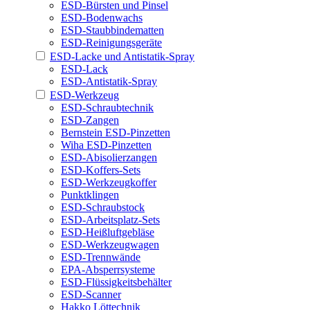
ESD-Bürsten und Pinsel
ESD-Bodenwachs
ESD-Staubbindematten
ESD-Reinigungsgeräte
ESD-Lacke und Antistatik-Spray
ESD-Lack
ESD-Antistatik-Spray
ESD-Werkzeug
ESD-Schraubtechnik
ESD-Zangen
Bernstein ESD-Pinzetten
Wiha ESD-Pinzetten
ESD-Abisolierzangen
ESD-Koffers-Sets
ESD-Werkzeugkoffer
Punktklingen
ESD-Schraubstock
ESD-Arbeitsplatz-Sets
ESD-Heißluftgebläse
ESD-Werkzeugwagen
ESD-Trennwände
EPA-Absperrsysteme
ESD-Flüssigkeitsbehälter
ESD-Scanner
Hakko Löttechnik