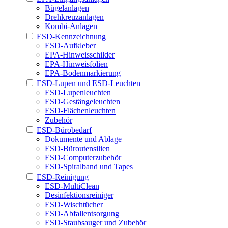
Bügelanlagen
Drehkreuzanlagen
Kombi-Anlagen
ESD-Kennzeichnung
ESD-Aufkleber
EPA-Hinweisschilder
EPA-Hinweisfolien
EPA-Bodenmarkierung
ESD-Lupen und ESD-Leuchten
ESD-Lupenleuchten
ESD-Gestängeleuchten
ESD-Flächenleuchten
Zubehör
ESD-Bürobedarf
Dokumente und Ablage
ESD-Büroutensilien
ESD-Computerzubehör
ESD-Spiralband und Tapes
ESD-Reinigung
ESD-MultiClean
Desinfektionsreiniger
ESD-Wischtücher
ESD-Abfallentsorgung
ESD-Staubsauger und Zubehör