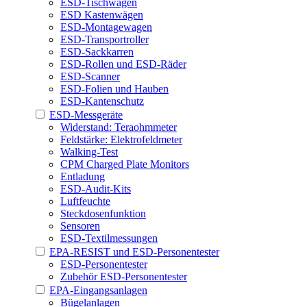
ESD-Tischwagen
ESD Kastenwägen
ESD-Montagewagen
ESD-Transportroller
ESD-Sackkarren
ESD-Rollen und ESD-Räder
ESD-Scanner
ESD-Folien und Hauben
ESD-Kantenschutz
ESD-Messgeräte
Widerstand: Teraohmmeter
Feldstärke: Elektrofeldmeter
Walking-Test
CPM Charged Plate Monitors
Entladung
ESD-Audit-Kits
Luftfeuchte
Steckdosenfunktion
Sensoren
ESD-Textilmessungen
EPA-RESIST und ESD-Personentester
ESD-Personentester
Zubehör ESD-Personentester
EPA-Eingangsanlagen
Bügelanlagen