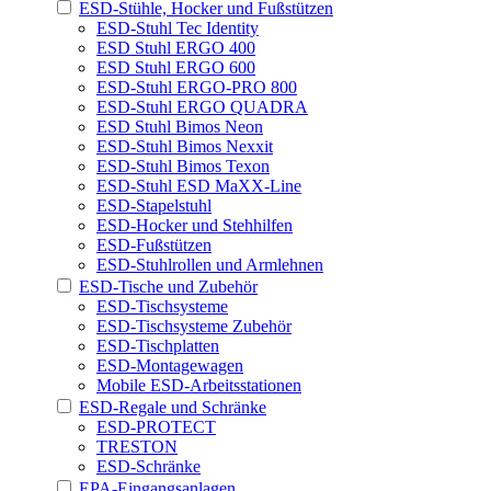
ESD-Stühle, Hocker und Fußstützen
ESD-Stuhl Tec Identity
ESD Stuhl ERGO 400
ESD Stuhl ERGO 600
ESD-Stuhl ERGO-PRO 800
ESD-Stuhl ERGO QUADRA
ESD Stuhl Bimos Neon
ESD-Stuhl Bimos Nexxit
ESD-Stuhl Bimos Texon
ESD-Stuhl ESD MaXX-Line
ESD-Stapelstuhl
ESD-Hocker und Stehhilfen
ESD-Fußstützen
ESD-Stuhlrollen und Armlehnen
ESD-Tische und Zubehör
ESD-Tischsysteme
ESD-Tischsysteme Zubehör
ESD-Tischplatten
ESD-Montagewagen
Mobile ESD-Arbeitsstationen
ESD-Regale und Schränke
ESD-PROTECT
TRESTON
ESD-Schränke
EPA-Eingangsanlagen