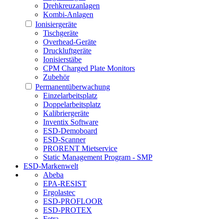
Drehkreuzanlagen
Kombi-Anlagen
Ionisiergeräte
Tischgeräte
Overhead-Geräte
Druckluftgeräte
Ionisierstäbe
CPM Charged Plate Monitors
Zubehör
Permanentüberwachung
Einzelarbeitsplatz
Doppelarbeitsplatz
Kalibriergeräte
Inventix Software
ESD-Demoboard
ESD-Scanner
PRORENT Mietservice
Static Management Program - SMP
ESD-Markenwelt
Abeba
EPA-RESIST
Ergolastec
ESD-PROFLOOR
ESD-PROTEX
Fetra