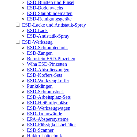
ESD-Bürsten und Pinsel
ESD-Bodenwachs
ESD-Staubbindematten
ESD-Reinigungsgeräte
ESD-Lacke und Antistatik-Spray
ESD-Lack
ESD-Antistatik-Spray
ESD-Werkzeug
ESD-Schraubtechnik
ESD-Zangen
Bernstein ESD-Pinzetten
Wiha ESD-Pinzetten
ESD-Abisolierzangen
ESD-Koffers-Sets
ESD-Werkzeugkoffer
Punktklingen
ESD-Schraubstock
ESD-Arbeitsplatz-Sets
ESD-Heißluftgebläse
ESD-Werkzeugwagen
ESD-Trennwände
EPA-Absperrsysteme
ESD-Flüssigkeitsbehälter
ESD-Scanner
Hakko Löttechnik