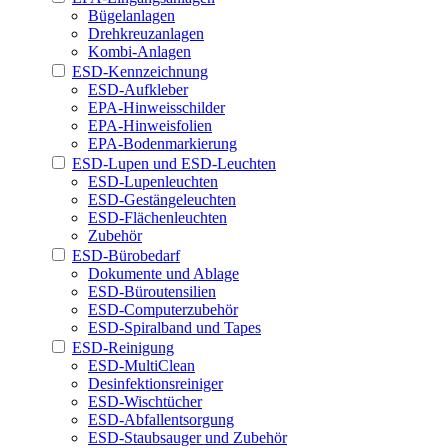
Bügelanlagen
Drehkreuzanlagen
Kombi-Anlagen
ESD-Kennzeichnung
ESD-Aufkleber
EPA-Hinweisschilder
EPA-Hinweisfolien
EPA-Bodenmarkierung
ESD-Lupen und ESD-Leuchten
ESD-Lupenleuchten
ESD-Gestängeleuchten
ESD-Flächenleuchten
Zubehör
ESD-Bürobedarf
Dokumente und Ablage
ESD-Büroutensilien
ESD-Computerzubehör
ESD-Spiralband und Tapes
ESD-Reinigung
ESD-MultiClean
Desinfektionsreiniger
ESD-Wischtücher
ESD-Abfallentsorgung
ESD-Staubsauger und Zubehör