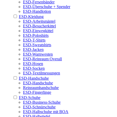
ESD-Fersenbänder
ESD-Überschuhe + Spender
ESD-Handlotion
ESD-Kleidung
ESD-Arbeitsmäntel
ESD-Besucherkittel
ESD-Einwegkittel
ESD-Poloshirts
ESD-T-Shirts
ESD-Sweatshirts
ESD-Jacken
ESD-Warnwesten
ESD-Reinraum Overall
ESD-Hosen
ESD-Socken
ESD-Textilmessungen
ESD-Handschuhe
ESD-Handschuhe
Reinraumhandschuhe
ESD-Fingerlinge
ESD-Schuhe
ESD-Business-Schuhe
ESD-Schnürschuhe
ESD-Halbschuhe mit BOA
ESD-Halbstiefel