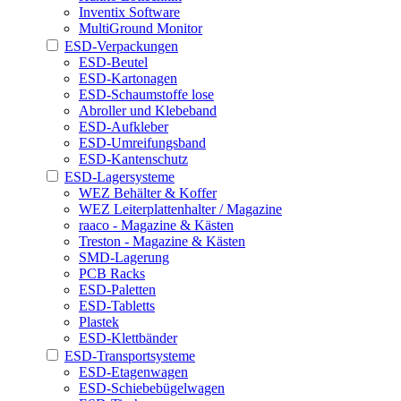
Inventix Software
MultiGround Monitor
ESD-Verpackungen
ESD-Beutel
ESD-Kartonagen
ESD-Schaumstoffe lose
Abroller und Klebeband
ESD-Aufkleber
ESD-Umreifungsband
ESD-Kantenschutz
ESD-Lagersysteme
WEZ Behälter & Koffer
WEZ Leiterplattenhalter / Magazine
raaco - Magazine & Kästen
Treston - Magazine & Kästen
SMD-Lagerung
PCB Racks
ESD-Paletten
ESD-Tabletts
Plastek
ESD-Klettbänder
ESD-Transportsysteme
ESD-Etagenwagen
ESD-Schiebebügelwagen