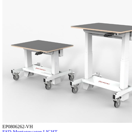
EP0806262-VH
ESD-Montagewagen LIGHT