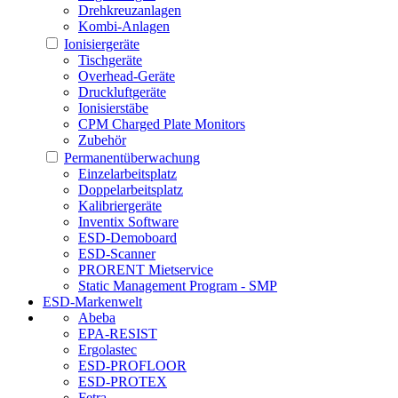
Drehkreuzanlagen
Kombi-Anlagen
Ionisiergeräte
Tischgeräte
Overhead-Geräte
Druckluftgeräte
Ionisierstäbe
CPM Charged Plate Monitors
Zubehör
Permanentüberwachung
Einzelarbeitsplatz
Doppelarbeitsplatz
Kalibriergeräte
Inventix Software
ESD-Demoboard
ESD-Scanner
PRORENT Mietservice
Static Management Program - SMP
ESD-Markenwelt
Abeba
EPA-RESIST
Ergolastec
ESD-PROFLOOR
ESD-PROTEX
Fetra