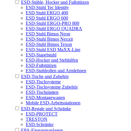
ESD-Stühle, Hocker und Fußstützen
ESD-Stuhl Tec Identity
ESD Stuhl ERGO 400
ESD Stuhl ERGO 600
ESD-Stuhl ERGO-PRO 800
ESD-Stuhl ERGO QUADRA
ESD Stuhl Bimos Neon
ESD-Stuhl Bimos Nexxit
ESD-Stuhl Bimos Texon
ESD-Stuhl ESD MaXX-Line
ESD-Stapelstuhl
ESD-Hocker und Stehhilfen
ESD-Fußstützen
ESD-Stuhlrollen und Armlehnen
ESD-Tische und Zubehör
ESD-Tischsysteme
ESD-Tischsysteme Zubehör
ESD-Tischplatten
ESD-Montagewagen
Mobile ESD-Arbeitsstationen
ESD-Regale und Schränke
ESD-PROTECT
TRESTON
ESD-Schränke
EPA-Eingangsanlagen