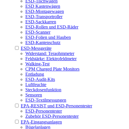
ESD-Tischwagen
ESD Kastenwägen
ESD-Montagewagen
ESD-Transportroller
ESD-Sackkarren
ESD-Rollen und ESD-Räder
ESD-Scanner
ESD-Folien und Hauben
ESD-Kantenschutz
ESD-Messgeräte
Widerstand: Teraohmmeter
Feldstärke: Elektrofeldmeter
Walking-Test
CPM Charged Plate Monitors
Entladung
ESD-Audit-Kits
Luftfeuchte
Steckdosenfunktion
Sensoren
ESD-Textilmessungen
EPA-RESIST und ESD-Personentester
ESD-Personentester
Zubehör ESD-Personentester
EPA-Eingangsanlagen
Bügelanlagen