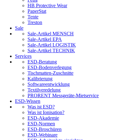
HB Protective Wear
PaperStat
Tente
Treston
Sale
Sale-Artikel MENSCH
Sale-Artikel EPA
Sale-Artikel LOGISTIK
Sale-Artikel TECHNIK
Services
ESD-Beratung
ESD-Bodenverlegung
Tischmatten-Zuschnitte
Kalibrierung
Softwareentwicklung
Textilveredelung
PRORENT Messgeräte-Mietservice
ESD-Wissen
Was ist ESD?
Was ist Ionisation?
ESD-Akademie
ESD-Normen
ESD-Broschüren
ESD-Webinare