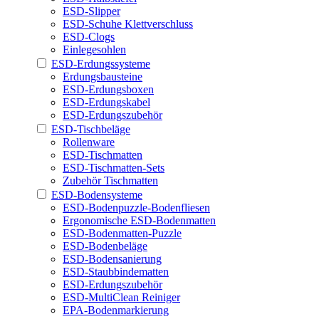
ESD-Slipper
ESD-Schuhe Klettverschluss
ESD-Clogs
Einlegesohlen
ESD-Erdungssysteme
Erdungsbausteine
ESD-Erdungsboxen
ESD-Erdungskabel
ESD-Erdungszubehör
ESD-Tischbeläge
Rollenware
ESD-Tischmatten
ESD-Tischmatten-Sets
Zubehör Tischmatten
ESD-Bodensysteme
ESD-Bodenpuzzle-Bodenfliesen
Ergonomische ESD-Bodenmatten
ESD-Bodenmatten-Puzzle
ESD-Bodenbeläge
ESD-Bodensanierung
ESD-Staubbindematten
ESD-Erdungszubehör
ESD-MultiClean Reiniger
EPA-Bodenmarkierung