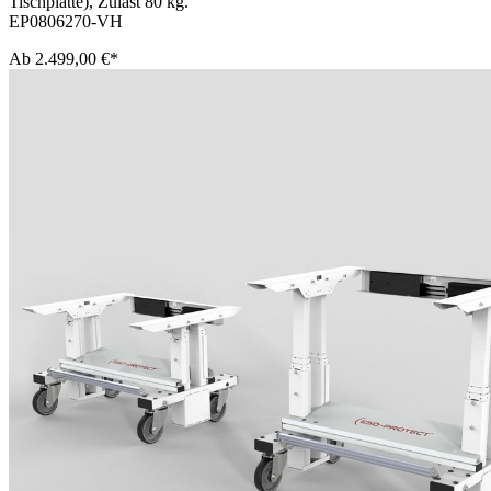
Tischplatte), Zulast 80 kg.
EP0806270-VH
Ab
2.499,00 €*