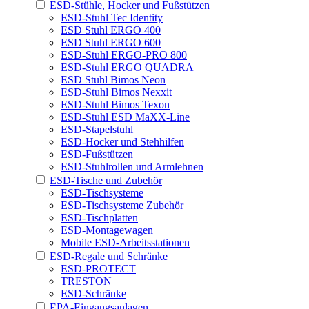
ESD-Stühle, Hocker und Fußstützen
ESD-Stuhl Tec Identity
ESD Stuhl ERGO 400
ESD Stuhl ERGO 600
ESD-Stuhl ERGO-PRO 800
ESD-Stuhl ERGO QUADRA
ESD Stuhl Bimos Neon
ESD-Stuhl Bimos Nexxit
ESD-Stuhl Bimos Texon
ESD-Stuhl ESD MaXX-Line
ESD-Stapelstuhl
ESD-Hocker und Stehhilfen
ESD-Fußstützen
ESD-Stuhlrollen und Armlehnen
ESD-Tische und Zubehör
ESD-Tischsysteme
ESD-Tischsysteme Zubehör
ESD-Tischplatten
ESD-Montagewagen
Mobile ESD-Arbeitsstationen
ESD-Regale und Schränke
ESD-PROTECT
TRESTON
ESD-Schränke
EPA-Eingangsanlagen