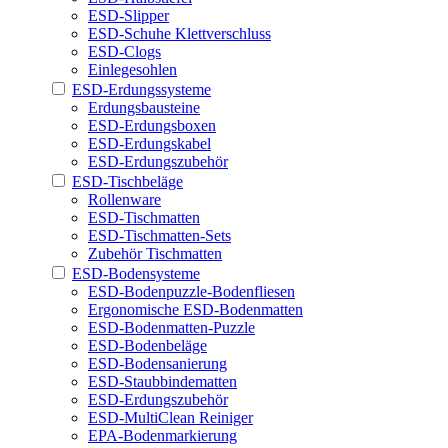
ESD-Slipper
ESD-Schuhe Klettverschluss
ESD-Clogs
Einlegesohlen
ESD-Erdungssysteme
Erdungsbausteine
ESD-Erdungsboxen
ESD-Erdungskabel
ESD-Erdungszubehör
ESD-Tischbeläge
Rollenware
ESD-Tischmatten
ESD-Tischmatten-Sets
Zubehör Tischmatten
ESD-Bodensysteme
ESD-Bodenpuzzle-Bodenfliesen
Ergonomische ESD-Bodenmatten
ESD-Bodenmatten-Puzzle
ESD-Bodenbeläge
ESD-Bodensanierung
ESD-Staubbindematten
ESD-Erdungszubehör
ESD-MultiClean Reiniger
EPA-Bodenmarkierung