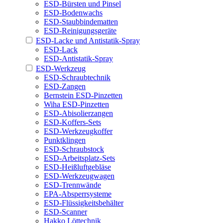
ESD-Bürsten und Pinsel
ESD-Bodenwachs
ESD-Staubbindematten
ESD-Reinigungsgeräte
ESD-Lacke und Antistatik-Spray
ESD-Lack
ESD-Antistatik-Spray
ESD-Werkzeug
ESD-Schraubtechnik
ESD-Zangen
Bernstein ESD-Pinzetten
Wiha ESD-Pinzetten
ESD-Abisolierzangen
ESD-Koffers-Sets
ESD-Werkzeugkoffer
Punktklingen
ESD-Schraubstock
ESD-Arbeitsplatz-Sets
ESD-Heißluftgebläse
ESD-Werkzeugwagen
ESD-Trennwände
EPA-Absperrsysteme
ESD-Flüssigkeitsbehälter
ESD-Scanner
Hakko Löttechnik