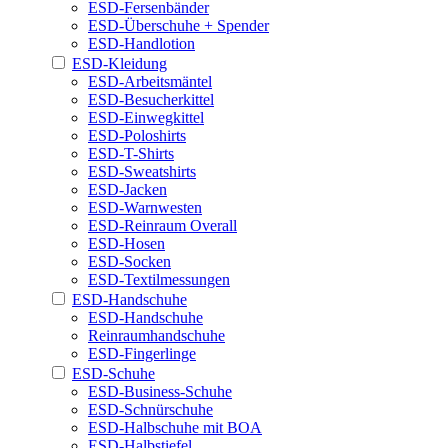
ESD-Fersenbänder
ESD-Überschuhe + Spender
ESD-Handlotion
ESD-Kleidung
ESD-Arbeitsmäntel
ESD-Besucherkittel
ESD-Einwegkittel
ESD-Poloshirts
ESD-T-Shirts
ESD-Sweatshirts
ESD-Jacken
ESD-Warnwesten
ESD-Reinraum Overall
ESD-Hosen
ESD-Socken
ESD-Textilmessungen
ESD-Handschuhe
ESD-Handschuhe
Reinraumhandschuhe
ESD-Fingerlinge
ESD-Schuhe
ESD-Business-Schuhe
ESD-Schnürschuhe
ESD-Halbschuhe mit BOA
ESD-Halbstiefel