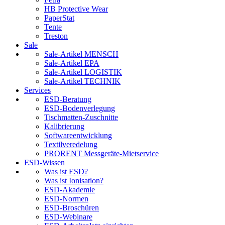
HB Protective Wear
PaperStat
Tente
Treston
Sale
Sale-Artikel MENSCH
Sale-Artikel EPA
Sale-Artikel LOGISTIK
Sale-Artikel TECHNIK
Services
ESD-Beratung
ESD-Bodenverlegung
Tischmatten-Zuschnitte
Kalibrierung
Softwareentwicklung
Textilveredelung
PRORENT Messgeräte-Mietservice
ESD-Wissen
Was ist ESD?
Was ist Ionisation?
ESD-Akademie
ESD-Normen
ESD-Broschüren
ESD-Webinare