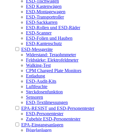
ESD-Tischwagen
ESD Kastenwägen
ESD-Montagewagen
ESD-Transportroller
ESD-Sackkarren
ESD-Rollen und ESD-Räder
ESD-Scanner
ESD-Folien und Hauben
ESD-Kantenschutz
ESD-Messgeräte
Widerstand: Teraohmmeter
Feldstärke: Elektrofeldmeter
Walking-Test
CPM Charged Plate Monitors
Entladung
ESD-Audit-Kits
Luftfeuchte
Steckdosenfunktion
Sensoren
ESD-Textilmessungen
EPA-RESIST und ESD-Personentester
ESD-Personentester
Zubehör ESD-Personentester
EPA-Eingangsanlagen
Bügelanlagen