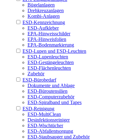
Bügelanlagen
Drehkreuzanlagen
Kombi-Anlagen
ESD-Kennzeichnung
ESD-Aufkleber
EPA-Hinweisschilder
EPA-Hinweisfolien
EPA-Bodenmarkierung
ESD-Lupen und ESD-Leuchten
ESD-Lupenleuchten
ESD-Gestängeleuchten
ESD-Flächenleuchten
Zubehör
ESD-Bürobedarf
Dokumente und Ablage
ESD-Büroutensilien
ESD-Computerzubehör
ESD-Spiralband und Tapes
ESD-Reinigung
ESD-MultiClean
Desinfektionsreiniger
ESD-Wischtücher
ESD-Abfallentsorgung
ESD-Staubsauger und Zubehör