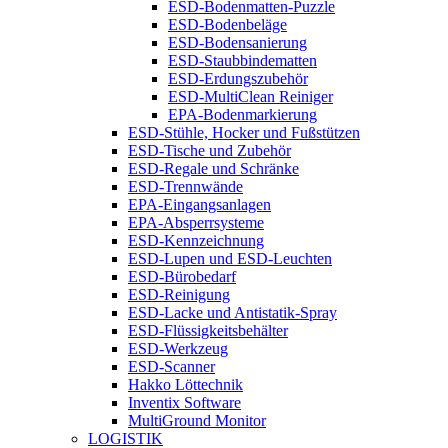
ESD-Bodenmatten-Puzzle
ESD-Bodenbeläge
ESD-Bodensanierung
ESD-Staubbindematten
ESD-Erdungszubehör
ESD-MultiClean Reiniger
EPA-Bodenmarkierung
ESD-Stühle, Hocker und Fußstützen
ESD-Tische und Zubehör
ESD-Regale und Schränke
ESD-Trennwände
EPA-Eingangsanlagen
EPA-Absperrsysteme
ESD-Kennzeichnung
ESD-Lupen und ESD-Leuchten
ESD-Bürobedarf
ESD-Reinigung
ESD-Lacke und Antistatik-Spray
ESD-Flüssigkeitsbehälter
ESD-Werkzeug
ESD-Scanner
Hakko Löttechnik
Inventix Software
MultiGround Monitor
LOGISTIK