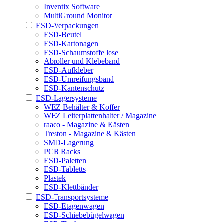
Inventix Software
MultiGround Monitor
ESD-Verpackungen
ESD-Beutel
ESD-Kartonagen
ESD-Schaumstoffe lose
Abroller und Klebeband
ESD-Aufkleber
ESD-Umreifungsband
ESD-Kantenschutz
ESD-Lagersysteme
WEZ Behälter & Koffer
WEZ Leiterplattenhalter / Magazine
raaco - Magazine & Kästen
Treston - Magazine & Kästen
SMD-Lagerung
PCB Racks
ESD-Paletten
ESD-Tabletts
Plastek
ESD-Klettbänder
ESD-Transportsysteme
ESD-Etagenwagen
ESD-Schiebebügelwagen