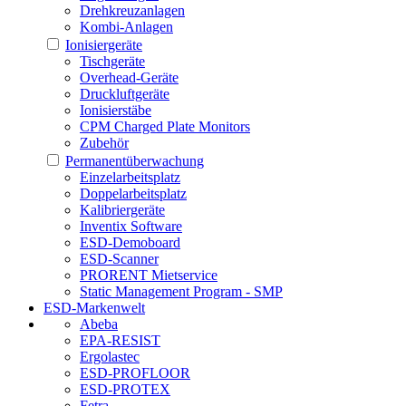
Drehkreuzanlagen
Kombi-Anlagen
Ionisiergeräte
Tischgeräte
Overhead-Geräte
Druckluftgeräte
Ionisierstäbe
CPM Charged Plate Monitors
Zubehör
Permanentüberwachung
Einzelarbeitsplatz
Doppelarbeitsplatz
Kalibriergeräte
Inventix Software
ESD-Demoboard
ESD-Scanner
PRORENT Mietservice
Static Management Program - SMP
ESD-Markenwelt
Abeba
EPA-RESIST
Ergolastec
ESD-PROFLOOR
ESD-PROTEX
Fetra