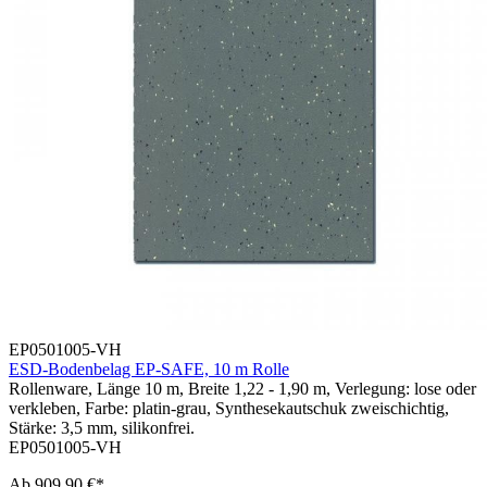
EP0501005-VH
ESD-Bodenbelag EP-SAFE, 10 m Rolle
Rollenware, Länge 10 m, Breite 1,22 - 1,90 m, Verlegung: lose oder
verkleben, Farbe: platin-grau, Synthesekautschuk zweischichtig,
Stärke: 3,5 mm, silikonfrei.
EP0501005-VH
Ab
909,90 €*