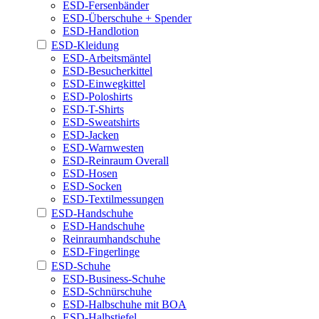
ESD-Fersenbänder
ESD-Überschuhe + Spender
ESD-Handlotion
ESD-Kleidung
ESD-Arbeitsmäntel
ESD-Besucherkittel
ESD-Einwegkittel
ESD-Poloshirts
ESD-T-Shirts
ESD-Sweatshirts
ESD-Jacken
ESD-Warnwesten
ESD-Reinraum Overall
ESD-Hosen
ESD-Socken
ESD-Textilmessungen
ESD-Handschuhe
ESD-Handschuhe
Reinraumhandschuhe
ESD-Fingerlinge
ESD-Schuhe
ESD-Business-Schuhe
ESD-Schnürschuhe
ESD-Halbschuhe mit BOA
ESD-Halbstiefel