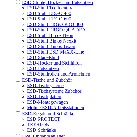
ESD-Stühle, Hocker und Fußstützen
ESD-Stuhl Tec Identity
ESD Stuhl ERGO 400
ESD Stuhl ERGO 600
ESD-Stuhl ERGO-PRO 800
ESD-Stuhl ERGO QUADRA
ESD Stuhl Bimos Neon
ESD-Stuhl Bimos Nexxit
ESD-Stuhl Bimos Texon
ESD-Stuhl ESD MaXX-Line
ESD-Stapelstuhl
ESD-Hocker und Stehhilfen
ESD-Fußstützen
ESD-Stuhlrollen und Armlehnen
ESD-Tische und Zubehör
ESD-Tischsysteme
ESD-Tischsysteme Zubehör
ESD-Tischplatten
ESD-Montagewagen
Mobile ESD-Arbeitsstationen
ESD-Regale und Schränke
ESD-PROTECT
TRESTON
ESD-Schränke
EPA-Eingangsanlagen