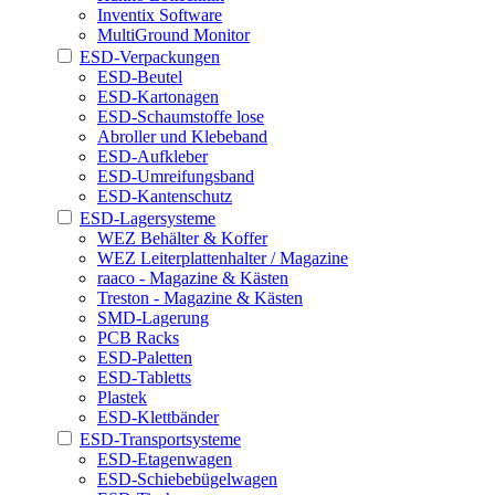
Inventix Software
MultiGround Monitor
ESD-Verpackungen
ESD-Beutel
ESD-Kartonagen
ESD-Schaumstoffe lose
Abroller und Klebeband
ESD-Aufkleber
ESD-Umreifungsband
ESD-Kantenschutz
ESD-Lagersysteme
WEZ Behälter & Koffer
WEZ Leiterplattenhalter / Magazine
raaco - Magazine & Kästen
Treston - Magazine & Kästen
SMD-Lagerung
PCB Racks
ESD-Paletten
ESD-Tabletts
Plastek
ESD-Klettbänder
ESD-Transportsysteme
ESD-Etagenwagen
ESD-Schiebebügelwagen