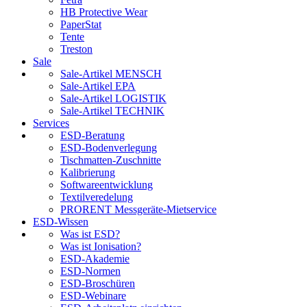
HB Protective Wear
PaperStat
Tente
Treston
Sale
Sale-Artikel MENSCH
Sale-Artikel EPA
Sale-Artikel LOGISTIK
Sale-Artikel TECHNIK
Services
ESD-Beratung
ESD-Bodenverlegung
Tischmatten-Zuschnitte
Kalibrierung
Softwareentwicklung
Textilveredelung
PRORENT Messgeräte-Mietservice
ESD-Wissen
Was ist ESD?
Was ist Ionisation?
ESD-Akademie
ESD-Normen
ESD-Broschüren
ESD-Webinare