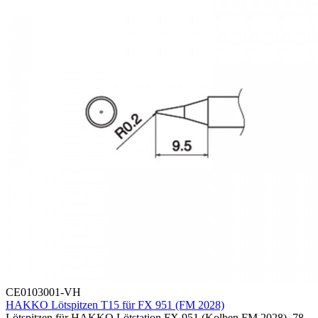
CE0103001-VH
HAKKO Lötspitzen T15 für FX 951 (FM 2028)
Lötspitzen für HAKKO Lötstation FX 951 (Kolben FM 2028), 78