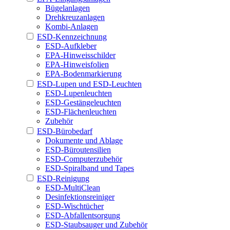
Bügelanlagen
Drehkreuzanlagen
Kombi-Anlagen
ESD-Kennzeichnung
ESD-Aufkleber
EPA-Hinweisschilder
EPA-Hinweisfolien
EPA-Bodenmarkierung
ESD-Lupen und ESD-Leuchten
ESD-Lupenleuchten
ESD-Gestängeleuchten
ESD-Flächenleuchten
Zubehör
ESD-Bürobedarf
Dokumente und Ablage
ESD-Büroutensilien
ESD-Computerzubehör
ESD-Spiralband und Tapes
ESD-Reinigung
ESD-MultiClean
Desinfektionsreiniger
ESD-Wischtücher
ESD-Abfallentsorgung
ESD-Staubsauger und Zubehör