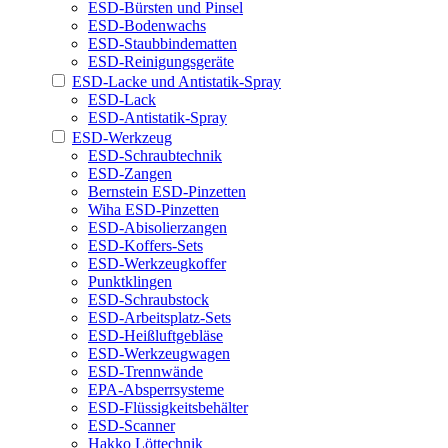
ESD-Bürsten und Pinsel
ESD-Bodenwachs
ESD-Staubbindematten
ESD-Reinigungsgeräte
ESD-Lacke und Antistatik-Spray
ESD-Lack
ESD-Antistatik-Spray
ESD-Werkzeug
ESD-Schraubtechnik
ESD-Zangen
Bernstein ESD-Pinzetten
Wiha ESD-Pinzetten
ESD-Abisolierzangen
ESD-Koffers-Sets
ESD-Werkzeugkoffer
Punktklingen
ESD-Schraubstock
ESD-Arbeitsplatz-Sets
ESD-Heißluftgebläse
ESD-Werkzeugwagen
ESD-Trennwände
EPA-Absperrsysteme
ESD-Flüssigkeitsbehälter
ESD-Scanner
Hakko Löttechnik