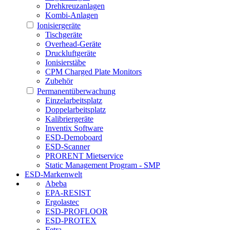
Drehkreuzanlagen
Kombi-Anlagen
Ionisiergeräte
Tischgeräte
Overhead-Geräte
Druckluftgeräte
Ionisierstäbe
CPM Charged Plate Monitors
Zubehör
Permanentüberwachung
Einzelarbeitsplatz
Doppelarbeitsplatz
Kalibriergeräte
Inventix Software
ESD-Demoboard
ESD-Scanner
PRORENT Mietservice
Static Management Program - SMP
ESD-Markenwelt
Abeba
EPA-RESIST
Ergolastec
ESD-PROFLOOR
ESD-PROTEX
Fetra