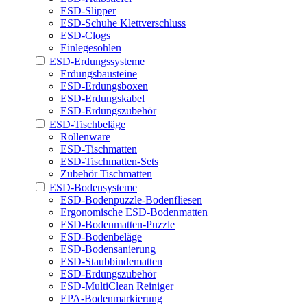
ESD-Slipper
ESD-Schuhe Klettverschluss
ESD-Clogs
Einlegesohlen
ESD-Erdungssysteme
Erdungsbausteine
ESD-Erdungsboxen
ESD-Erdungskabel
ESD-Erdungszubehör
ESD-Tischbeläge
Rollenware
ESD-Tischmatten
ESD-Tischmatten-Sets
Zubehör Tischmatten
ESD-Bodensysteme
ESD-Bodenpuzzle-Bodenfliesen
Ergonomische ESD-Bodenmatten
ESD-Bodenmatten-Puzzle
ESD-Bodenbeläge
ESD-Bodensanierung
ESD-Staubbindematten
ESD-Erdungszubehör
ESD-MultiClean Reiniger
EPA-Bodenmarkierung