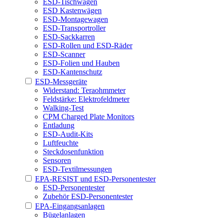
ESD-Tischwagen
ESD Kastenwägen
ESD-Montagewagen
ESD-Transportroller
ESD-Sackkarren
ESD-Rollen und ESD-Räder
ESD-Scanner
ESD-Folien und Hauben
ESD-Kantenschutz
ESD-Messgeräte
Widerstand: Teraohmmeter
Feldstärke: Elektrofeldmeter
Walking-Test
CPM Charged Plate Monitors
Entladung
ESD-Audit-Kits
Luftfeuchte
Steckdosenfunktion
Sensoren
ESD-Textilmessungen
EPA-RESIST und ESD-Personentester
ESD-Personentester
Zubehör ESD-Personentester
EPA-Eingangsanlagen
Bügelanlagen