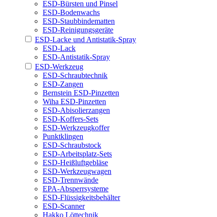
ESD-Bürsten und Pinsel
ESD-Bodenwachs
ESD-Staubbindematten
ESD-Reinigungsgeräte
ESD-Lacke und Antistatik-Spray
ESD-Lack
ESD-Antistatik-Spray
ESD-Werkzeug
ESD-Schraubtechnik
ESD-Zangen
Bernstein ESD-Pinzetten
Wiha ESD-Pinzetten
ESD-Abisolierzangen
ESD-Koffers-Sets
ESD-Werkzeugkoffer
Punktklingen
ESD-Schraubstock
ESD-Arbeitsplatz-Sets
ESD-Heißluftgebläse
ESD-Werkzeugwagen
ESD-Trennwände
EPA-Absperrsysteme
ESD-Flüssigkeitsbehälter
ESD-Scanner
Hakko Löttechnik