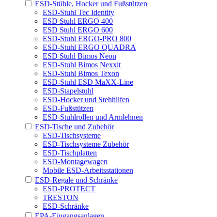
ESD-Stühle, Hocker und Fußstützen
ESD-Stuhl Tec Identity
ESD Stuhl ERGO 400
ESD Stuhl ERGO 600
ESD-Stuhl ERGO-PRO 800
ESD-Stuhl ERGO QUADRA
ESD Stuhl Bimos Neon
ESD-Stuhl Bimos Nexxit
ESD-Stuhl Bimos Texon
ESD-Stuhl ESD MaXX-Line
ESD-Stapelstuhl
ESD-Hocker und Stehhilfen
ESD-Fußstützen
ESD-Stuhlrollen und Armlehnen
ESD-Tische und Zubehör
ESD-Tischsysteme
ESD-Tischsysteme Zubehör
ESD-Tischplatten
ESD-Montagewagen
Mobile ESD-Arbeitsstationen
ESD-Regale und Schränke
ESD-PROTECT
TRESTON
ESD-Schränke
EPA-Eingangsanlagen