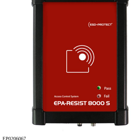
EP0206067