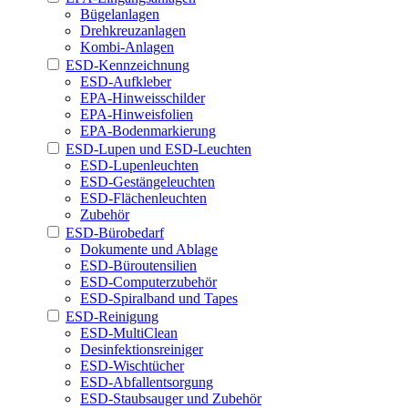
Bügelanlagen
Drehkreuzanlagen
Kombi-Anlagen
ESD-Kennzeichnung
ESD-Aufkleber
EPA-Hinweisschilder
EPA-Hinweisfolien
EPA-Bodenmarkierung
ESD-Lupen und ESD-Leuchten
ESD-Lupenleuchten
ESD-Gestängeleuchten
ESD-Flächenleuchten
Zubehör
ESD-Bürobedarf
Dokumente und Ablage
ESD-Büroutensilien
ESD-Computerzubehör
ESD-Spiralband und Tapes
ESD-Reinigung
ESD-MultiClean
Desinfektionsreiniger
ESD-Wischtücher
ESD-Abfallentsorgung
ESD-Staubsauger und Zubehör