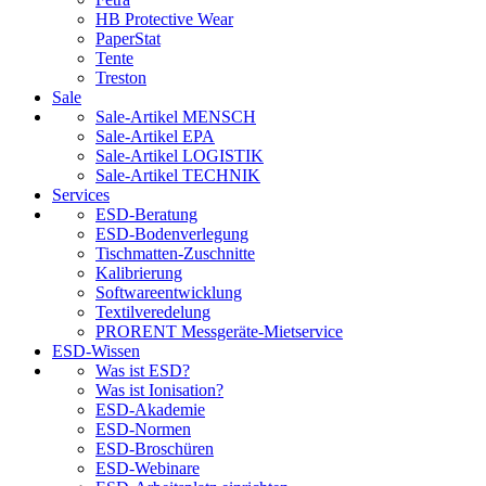
HB Protective Wear
PaperStat
Tente
Treston
Sale
Sale-Artikel MENSCH
Sale-Artikel EPA
Sale-Artikel LOGISTIK
Sale-Artikel TECHNIK
Services
ESD-Beratung
ESD-Bodenverlegung
Tischmatten-Zuschnitte
Kalibrierung
Softwareentwicklung
Textilveredelung
PRORENT Messgeräte-Mietservice
ESD-Wissen
Was ist ESD?
Was ist Ionisation?
ESD-Akademie
ESD-Normen
ESD-Broschüren
ESD-Webinare