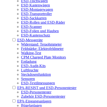
ESD-Tischwagen
ESD Kastenwägen
ESD-Montagewagen
ESD-Transportroller
ESD-Sackkarren
ESD-Rollen und ESD-Räder
ESD-Scanner
ESD-Folien und Hauben
ESD-Kantenschutz
ESD-Messgeräte
Widerstand: Teraohmmeter
Feldstärke: Elektrofeldmeter
Walking-Test
CPM Charged Plate Monitors
Entladung
ESD-Audit-Kits
Luftfeuchte
Steckdosenfunktion
Sensoren
ESD-Textilmessungen
EPA-RESIST und ESD-Personentester
ESD-Personentester
Zubehör ESD-Personentester
EPA-Eingangsanlagen
Bügelanlagen