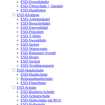
ESD-Fersenbänder
ESD-Überschuhe + Spender
ESD-Handlotion
ESD-Kleidung
ESD-Arbeitsmäntel
ESD-Besucherkittel
ESD-Einwegkittel
ESD-Poloshirts
ESD-T-Shirts
ESD-Sweatshirts
ESD-Jacken
ESD-Warnwesten
ESD-Reinraum Overall
ESD-Hosen
ESD-Socken
ESD-Textilmessungen
ESD-Handschuhe
ESD-Handschuhe
Reinraumhandschuhe
ESD-Fingerlinge
ESD-Schuhe
ESD-Business-Schuhe
ESD-Schnürschuhe
ESD-Halbschuhe mit BOA
ESD-Halbstiefel