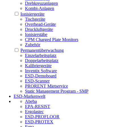
Drehkreuzanlagen
Kombi-Anlagen
Ionisiergeräte
Tischgeräte
Overhead-Geräte
Druckluftgeräte
Ionisierstäbe
CPM Charged Plate Monitors
Zubehör
Permanentüberwachung
Einzelarbeitsplatz
Doppelarbeitsplatz
Kalibriergeräte
Inventix Software
ESD-Demoboard
ESD-Scanner
PRORENT Mietservice
Static Management Program - SMP
ESD-Markenwelt
Abeba
EPA-RESIST
Ergolastec
ESD-PROFLOOR
ESD-PROTEX
Fetra