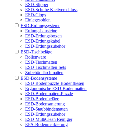
ESD-Slipper
ESD-Schuhe Klettverschluss
ESD-Clogs
Einlegesohlen
ESD-Erdungssysteme
Erdungsbausteine
ESD-Erdungsboxen
ESD-Erdungskabel
ESD-Erdungszubehör
ESD-Tischbeläge
Rollenware
ESD-Tischmatten
ESD-Tischmatten-Sets
Zubehör Tischmatten
ESD-Bodensysteme
ESD-Bodenpuzzle-Bodenfliesen
Ergonomische ESD-Bodenmatten
ESD-Bodenmatten-Puzzle
ESD-Bodenbeläge
ESD-Bodensanierung
ESD-Staubbindematten
ESD-Erdungszubehör
ESD-MultiClean Reiniger
EPA-Bodenmarkierung