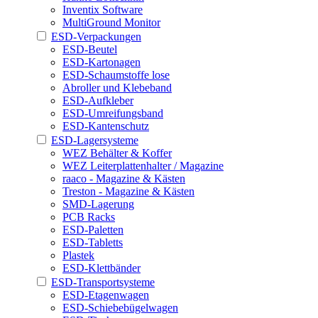
Inventix Software
MultiGround Monitor
ESD-Verpackungen
ESD-Beutel
ESD-Kartonagen
ESD-Schaumstoffe lose
Abroller und Klebeband
ESD-Aufkleber
ESD-Umreifungsband
ESD-Kantenschutz
ESD-Lagersysteme
WEZ Behälter & Koffer
WEZ Leiterplattenhalter / Magazine
raaco - Magazine & Kästen
Treston - Magazine & Kästen
SMD-Lagerung
PCB Racks
ESD-Paletten
ESD-Tabletts
Plastek
ESD-Klettbänder
ESD-Transportsysteme
ESD-Etagenwagen
ESD-Schiebebügelwagen