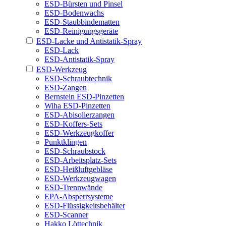
ESD-Bürsten und Pinsel
ESD-Bodenwachs
ESD-Staubbindematten
ESD-Reinigungsgeräte
ESD-Lacke und Antistatik-Spray
ESD-Lack
ESD-Antistatik-Spray
ESD-Werkzeug
ESD-Schraubtechnik
ESD-Zangen
Bernstein ESD-Pinzetten
Wiha ESD-Pinzetten
ESD-Abisolierzangen
ESD-Koffers-Sets
ESD-Werkzeugkoffer
Punktklingen
ESD-Schraubstock
ESD-Arbeitsplatz-Sets
ESD-Heißluftgebläse
ESD-Werkzeugwagen
ESD-Trennwände
EPA-Absperrsysteme
ESD-Flüssigkeitsbehälter
ESD-Scanner
Hakko Löttechnik