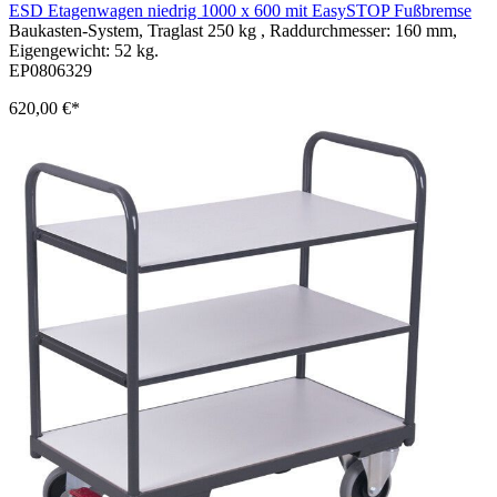
ESD Etagenwagen niedrig 1000 x 600 mit EasySTOP Fußbremse
Baukasten-System, Traglast 250 kg , Raddurchmesser: 160 mm,
Eigengewicht: 52 kg.
EP0806329
620,00 €*