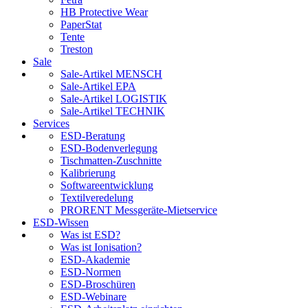
HB Protective Wear
PaperStat
Tente
Treston
Sale
Sale-Artikel MENSCH
Sale-Artikel EPA
Sale-Artikel LOGISTIK
Sale-Artikel TECHNIK
Services
ESD-Beratung
ESD-Bodenverlegung
Tischmatten-Zuschnitte
Kalibrierung
Softwareentwicklung
Textilveredelung
PRORENT Messgeräte-Mietservice
ESD-Wissen
Was ist ESD?
Was ist Ionisation?
ESD-Akademie
ESD-Normen
ESD-Broschüren
ESD-Webinare