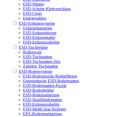
ESD-Slipper
ESD-Schuhe Klettverschluss
ESD-Clogs
Einlegesohlen
ESD-Erdungssysteme
Erdungsbausteine
ESD-Erdungsboxen
ESD-Erdungskabel
ESD-Erdungszubehör
ESD-Tischbeläge
Rollenware
ESD-Tischmatten
ESD-Tischmatten-Sets
Zubehör Tischmatten
ESD-Bodensysteme
ESD-Bodenpuzzle-Bodenfliesen
Ergonomische ESD-Bodenmatten
ESD-Bodenmatten-Puzzle
ESD-Bodenbeläge
ESD-Bodensanierung
ESD-Staubbindematten
ESD-Erdungszubehör
ESD-MultiClean Reiniger
EPA-Bodenmarkierung