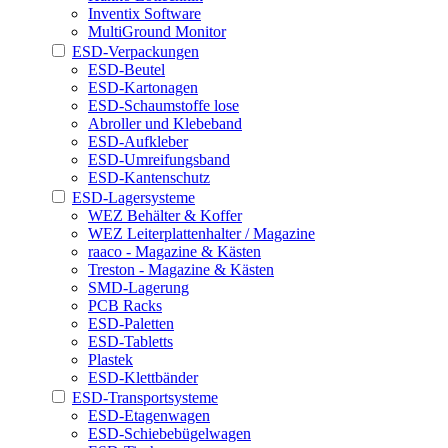
Inventix Software
MultiGround Monitor
ESD-Verpackungen
ESD-Beutel
ESD-Kartonagen
ESD-Schaumstoffe lose
Abroller und Klebeband
ESD-Aufkleber
ESD-Umreifungsband
ESD-Kantenschutz
ESD-Lagersysteme
WEZ Behälter & Koffer
WEZ Leiterplattenhalter / Magazine
raaco - Magazine & Kästen
Treston - Magazine & Kästen
SMD-Lagerung
PCB Racks
ESD-Paletten
ESD-Tabletts
Plastek
ESD-Klettbänder
ESD-Transportsysteme
ESD-Etagenwagen
ESD-Schiebebügelwagen