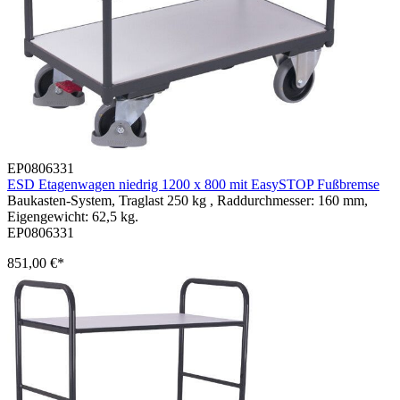
EP0806331
ESD Etagenwagen niedrig 1200 x 800 mit EasySTOP Fußbremse
Baukasten-System, Traglast 250 kg , Raddurchmesser: 160 mm,
Eigengewicht: 62,5 kg.
EP0806331
851,00 €*