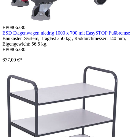
EP0806330
ESD Etagenwagen niedrig 1000 x 700 mit EasySTOP Fußbremse
Baukasten-System, Traglast 250 kg , Raddurchmesser: 140 mm,
Eigengewicht: 56,5 kg.
EP0806330
677,00 €*