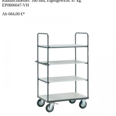
Raddurchmesser: 160 mm, Eigengewicht: 47 kg.
EP0806047-VH
Ab
684,00 €*