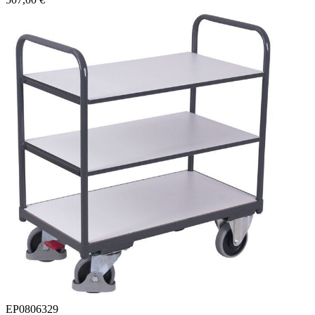
EP0806329