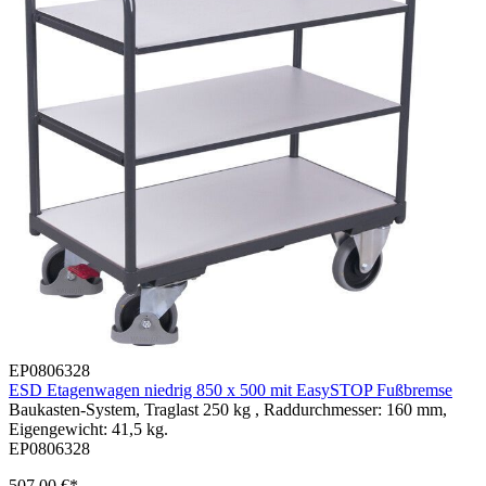
EP0806328
ESD Etagenwagen niedrig 850 x 500 mit EasySTOP Fußbremse
Baukasten-System, Traglast 250 kg , Raddurchmesser: 160 mm,
Eigengewicht: 41,5 kg.
EP0806328
507,00 €*