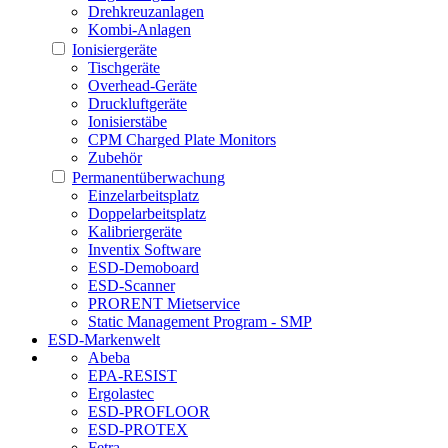
Drehkreuzanlagen
Kombi-Anlagen
Ionisiergeräte
Tischgeräte
Overhead-Geräte
Druckluftgeräte
Ionisierstäbe
CPM Charged Plate Monitors
Zubehör
Permanentüberwachung
Einzelarbeitsplatz
Doppelarbeitsplatz
Kalibriergeräte
Inventix Software
ESD-Demoboard
ESD-Scanner
PRORENT Mietservice
Static Management Program - SMP
ESD-Markenwelt
Abeba
EPA-RESIST
Ergolastec
ESD-PROFLOOR
ESD-PROTEX
Fetra