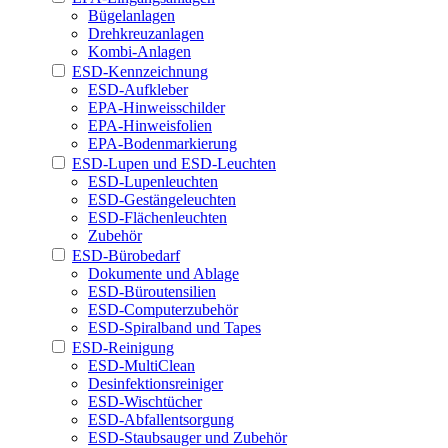
Bügelanlagen
Drehkreuzanlagen
Kombi-Anlagen
ESD-Kennzeichnung
ESD-Aufkleber
EPA-Hinweisschilder
EPA-Hinweisfolien
EPA-Bodenmarkierung
ESD-Lupen und ESD-Leuchten
ESD-Lupenleuchten
ESD-Gestängeleuchten
ESD-Flächenleuchten
Zubehör
ESD-Bürobedarf
Dokumente und Ablage
ESD-Büroutensilien
ESD-Computerzubehör
ESD-Spiralband und Tapes
ESD-Reinigung
ESD-MultiClean
Desinfektionsreiniger
ESD-Wischtücher
ESD-Abfallentsorgung
ESD-Staubsauger und Zubehör