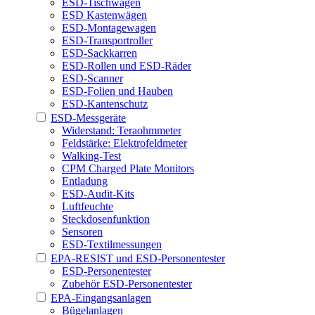
ESD-Tischwagen
ESD Kastenwägen
ESD-Montagewagen
ESD-Transportroller
ESD-Sackkarren
ESD-Rollen und ESD-Räder
ESD-Scanner
ESD-Folien und Hauben
ESD-Kantenschutz
ESD-Messgeräte
Widerstand: Teraohmmeter
Feldstärke: Elektrofeldmeter
Walking-Test
CPM Charged Plate Monitors
Entladung
ESD-Audit-Kits
Luftfeuchte
Steckdosenfunktion
Sensoren
ESD-Textilmessungen
EPA-RESIST und ESD-Personentester
ESD-Personentester
Zubehör ESD-Personentester
EPA-Eingangsanlagen
Bügelanlagen