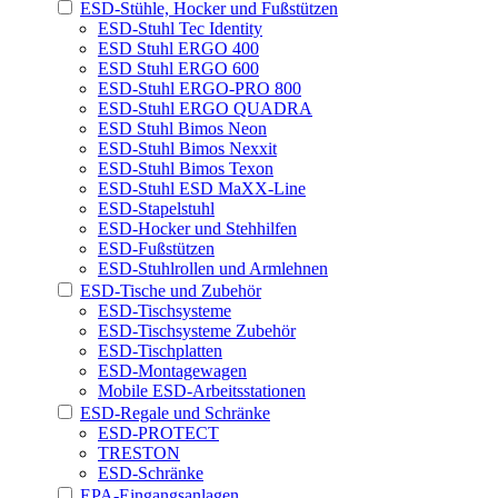
ESD-Stühle, Hocker und Fußstützen
ESD-Stuhl Tec Identity
ESD Stuhl ERGO 400
ESD Stuhl ERGO 600
ESD-Stuhl ERGO-PRO 800
ESD-Stuhl ERGO QUADRA
ESD Stuhl Bimos Neon
ESD-Stuhl Bimos Nexxit
ESD-Stuhl Bimos Texon
ESD-Stuhl ESD MaXX-Line
ESD-Stapelstuhl
ESD-Hocker und Stehhilfen
ESD-Fußstützen
ESD-Stuhlrollen und Armlehnen
ESD-Tische und Zubehör
ESD-Tischsysteme
ESD-Tischsysteme Zubehör
ESD-Tischplatten
ESD-Montagewagen
Mobile ESD-Arbeitsstationen
ESD-Regale und Schränke
ESD-PROTECT
TRESTON
ESD-Schränke
EPA-Eingangsanlagen