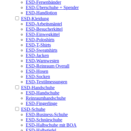
ESD-Fersenbänder
ESD-Überschuhe + Spender
ESD-Handlotion
ESD-Kleidung
ESD-Arbeitsmäntel
ESD-Besucherkittel
ESD-Einwegkittel
ESD-Poloshirts
ESD-T-Shirts
ESD-Sweatshirts
ESD-Jacken
ESD-Warnwesten
ESD-Reinraum Overall
ESD-Hosen
ESD-Socken
ESD-Textilmessungen
ESD-Handschuhe
ESD-Handschuhe
Reinraumhandschuhe
ESD-Fingerlinge
ESD-Schuhe
ESD-Business-Schuhe
ESD-Schnürschuhe
ESD-Halbschuhe mit BOA
ESD-Halbstiefel