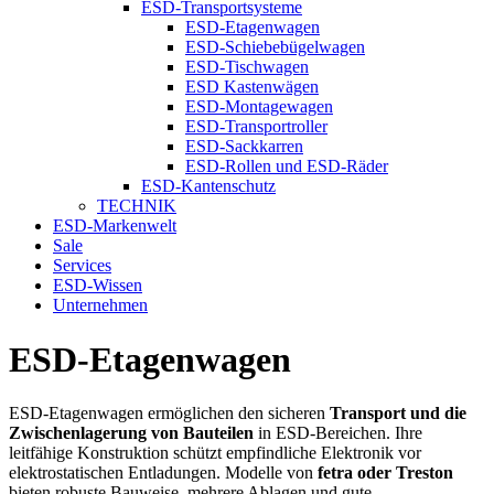
ESD-Transportsysteme
ESD-Etagenwagen
ESD-Schiebebügelwagen
ESD-Tischwagen
ESD Kastenwägen
ESD-Montagewagen
ESD-Transportroller
ESD-Sackkarren
ESD-Rollen und ESD-Räder
ESD-Kantenschutz
TECHNIK
ESD-Markenwelt
Sale
Services
ESD-Wissen
Unternehmen
ESD-Etagenwagen
ESD-Etagenwagen ermöglichen den sicheren
Transport und die
Zwischenlagerung von Bauteilen
in ESD-Bereichen. Ihre
leitfähige Konstruktion schützt empfindliche Elektronik vor
elektrostatischen Entladungen. Modelle von
fetra oder Treston
bieten robuste Bauweise, mehrere Ablagen und gute