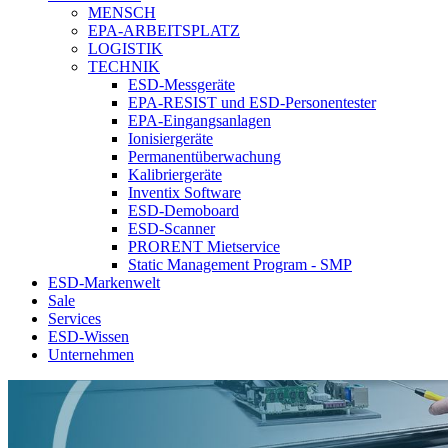
MENSCH
EPA-ARBEITSPLATZ
LOGISTIK
TECHNIK
ESD-Messgeräte
EPA-RESIST und ESD-Personentester
EPA-Eingangsanlagen
Ionisiergeräte
Permanentüberwachung
Kalibriergeräte
Inventix Software
ESD-Demoboard
ESD-Scanner
PRORENT Mietservice
Static Management Program - SMP
ESD-Markenwelt
Sale
Services
ESD-Wissen
Unternehmen