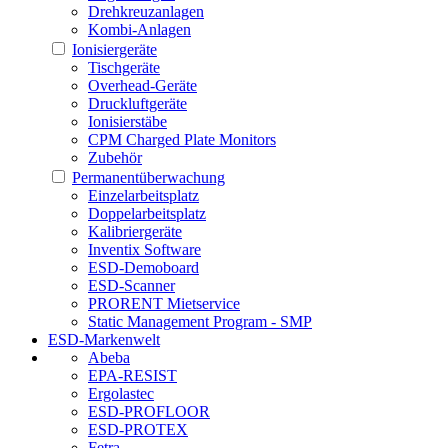
Drehkreuzanlagen
Kombi-Anlagen
Ionisiergeräte
Tischgeräte
Overhead-Geräte
Druckluftgeräte
Ionisierstäbe
CPM Charged Plate Monitors
Zubehör
Permanentüberwachung
Einzelarbeitsplatz
Doppelarbeitsplatz
Kalibriergeräte
Inventix Software
ESD-Demoboard
ESD-Scanner
PRORENT Mietservice
Static Management Program - SMP
ESD-Markenwelt
Abeba
EPA-RESIST
Ergolastec
ESD-PROFLOOR
ESD-PROTEX
Fetra