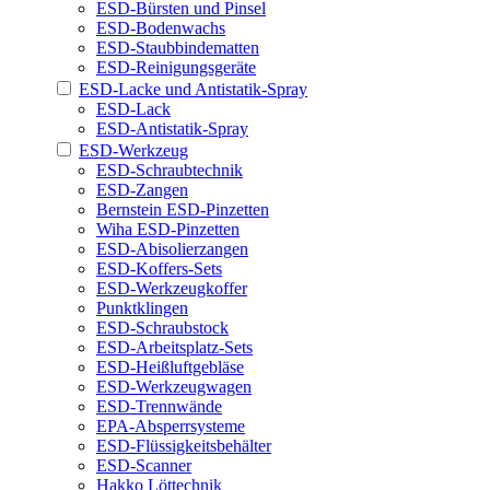
ESD-Bürsten und Pinsel
ESD-Bodenwachs
ESD-Staubbindematten
ESD-Reinigungsgeräte
ESD-Lacke und Antistatik-Spray
ESD-Lack
ESD-Antistatik-Spray
ESD-Werkzeug
ESD-Schraubtechnik
ESD-Zangen
Bernstein ESD-Pinzetten
Wiha ESD-Pinzetten
ESD-Abisolierzangen
ESD-Koffers-Sets
ESD-Werkzeugkoffer
Punktklingen
ESD-Schraubstock
ESD-Arbeitsplatz-Sets
ESD-Heißluftgebläse
ESD-Werkzeugwagen
ESD-Trennwände
EPA-Absperrsysteme
ESD-Flüssigkeitsbehälter
ESD-Scanner
Hakko Löttechnik