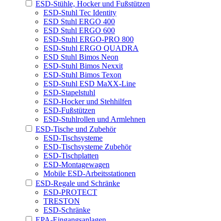
ESD-Stühle, Hocker und Fußstützen
ESD-Stuhl Tec Identity
ESD Stuhl ERGO 400
ESD Stuhl ERGO 600
ESD-Stuhl ERGO-PRO 800
ESD-Stuhl ERGO QUADRA
ESD Stuhl Bimos Neon
ESD-Stuhl Bimos Nexxit
ESD-Stuhl Bimos Texon
ESD-Stuhl ESD MaXX-Line
ESD-Stapelstuhl
ESD-Hocker und Stehhilfen
ESD-Fußstützen
ESD-Stuhlrollen und Armlehnen
ESD-Tische und Zubehör
ESD-Tischsysteme
ESD-Tischsysteme Zubehör
ESD-Tischplatten
ESD-Montagewagen
Mobile ESD-Arbeitsstationen
ESD-Regale und Schränke
ESD-PROTECT
TRESTON
ESD-Schränke
EPA-Eingangsanlagen