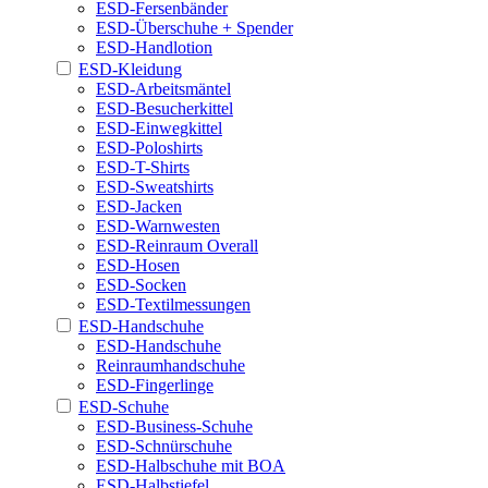
ESD-Fersenbänder
ESD-Überschuhe + Spender
ESD-Handlotion
ESD-Kleidung
ESD-Arbeitsmäntel
ESD-Besucherkittel
ESD-Einwegkittel
ESD-Poloshirts
ESD-T-Shirts
ESD-Sweatshirts
ESD-Jacken
ESD-Warnwesten
ESD-Reinraum Overall
ESD-Hosen
ESD-Socken
ESD-Textilmessungen
ESD-Handschuhe
ESD-Handschuhe
Reinraumhandschuhe
ESD-Fingerlinge
ESD-Schuhe
ESD-Business-Schuhe
ESD-Schnürschuhe
ESD-Halbschuhe mit BOA
ESD-Halbstiefel