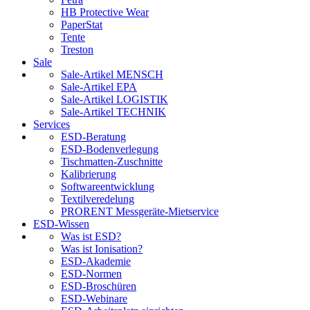
HB Protective Wear
PaperStat
Tente
Treston
Sale
Sale-Artikel MENSCH
Sale-Artikel EPA
Sale-Artikel LOGISTIK
Sale-Artikel TECHNIK
Services
ESD-Beratung
ESD-Bodenverlegung
Tischmatten-Zuschnitte
Kalibrierung
Softwareentwicklung
Textilveredelung
PRORENT Messgeräte-Mietservice
ESD-Wissen
Was ist ESD?
Was ist Ionisation?
ESD-Akademie
ESD-Normen
ESD-Broschüren
ESD-Webinare