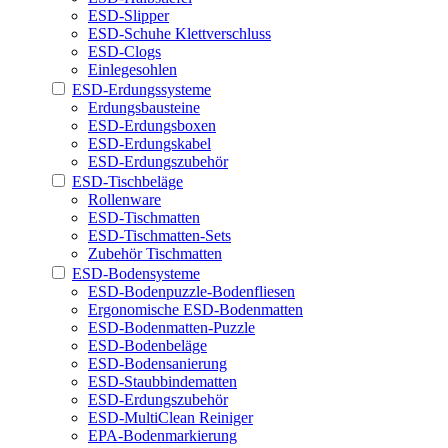
ESD-Slipper
ESD-Schuhe Klettverschluss
ESD-Clogs
Einlegesohlen
ESD-Erdungssysteme
Erdungsbausteine
ESD-Erdungsboxen
ESD-Erdungskabel
ESD-Erdungszubehör
ESD-Tischbeläge
Rollenware
ESD-Tischmatten
ESD-Tischmatten-Sets
Zubehör Tischmatten
ESD-Bodensysteme
ESD-Bodenpuzzle-Bodenfliesen
Ergonomische ESD-Bodenmatten
ESD-Bodenmatten-Puzzle
ESD-Bodenbeläge
ESD-Bodensanierung
ESD-Staubbindematten
ESD-Erdungszubehör
ESD-MultiClean Reiniger
EPA-Bodenmarkierung