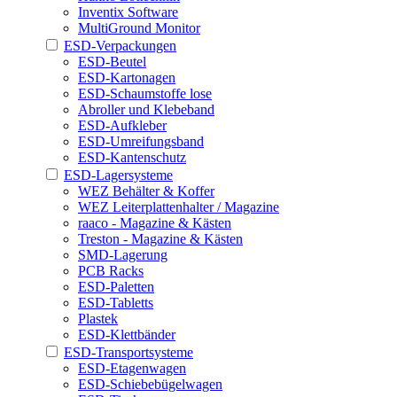
Inventix Software
MultiGround Monitor
ESD-Verpackungen
ESD-Beutel
ESD-Kartonagen
ESD-Schaumstoffe lose
Abroller und Klebeband
ESD-Aufkleber
ESD-Umreifungsband
ESD-Kantenschutz
ESD-Lagersysteme
WEZ Behälter & Koffer
WEZ Leiterplattenhalter / Magazine
raaco - Magazine & Kästen
Treston - Magazine & Kästen
SMD-Lagerung
PCB Racks
ESD-Paletten
ESD-Tabletts
Plastek
ESD-Klettbänder
ESD-Transportsysteme
ESD-Etagenwagen
ESD-Schiebebügelwagen