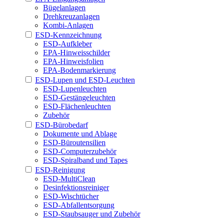
Bügelanlagen
Drehkreuzanlagen
Kombi-Anlagen
ESD-Kennzeichnung
ESD-Aufkleber
EPA-Hinweisschilder
EPA-Hinweisfolien
EPA-Bodenmarkierung
ESD-Lupen und ESD-Leuchten
ESD-Lupenleuchten
ESD-Gestängeleuchten
ESD-Flächenleuchten
Zubehör
ESD-Bürobedarf
Dokumente und Ablage
ESD-Büroutensilien
ESD-Computerzubehör
ESD-Spiralband und Tapes
ESD-Reinigung
ESD-MultiClean
Desinfektionsreiniger
ESD-Wischtücher
ESD-Abfallentsorgung
ESD-Staubsauger und Zubehör