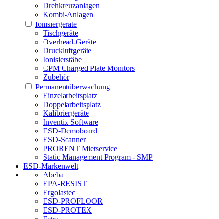
Drehkreuzanlagen
Kombi-Anlagen
Ionisiergeräte
Tischgeräte
Overhead-Geräte
Druckluftgeräte
Ionisierstäbe
CPM Charged Plate Monitors
Zubehör
Permanentüberwachung
Einzelarbeitsplatz
Doppelarbeitsplatz
Kalibriergeräte
Inventix Software
ESD-Demoboard
ESD-Scanner
PRORENT Mietservice
Static Management Program - SMP
ESD-Markenwelt
Abeba
EPA-RESIST
Ergolastec
ESD-PROFLOOR
ESD-PROTEX
Fetra