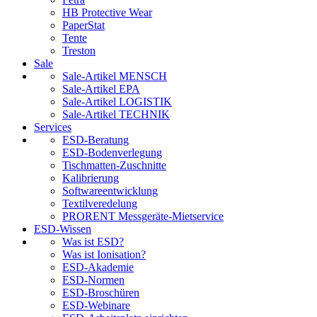
HB Protective Wear
PaperStat
Tente
Treston
Sale
Sale-Artikel MENSCH
Sale-Artikel EPA
Sale-Artikel LOGISTIK
Sale-Artikel TECHNIK
Services
ESD-Beratung
ESD-Bodenverlegung
Tischmatten-Zuschnitte
Kalibrierung
Softwareentwicklung
Textilveredelung
PRORENT Messgeräte-Mietservice
ESD-Wissen
Was ist ESD?
Was ist Ionisation?
ESD-Akademie
ESD-Normen
ESD-Broschüren
ESD-Webinare