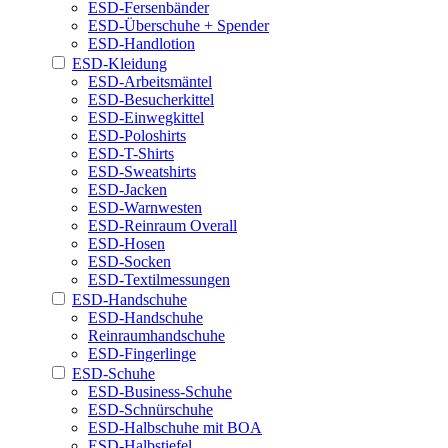
ESD-Fersenbänder
ESD-Überschuhe + Spender
ESD-Handlotion
ESD-Kleidung
ESD-Arbeitsmäntel
ESD-Besucherkittel
ESD-Einwegkittel
ESD-Poloshirts
ESD-T-Shirts
ESD-Sweatshirts
ESD-Jacken
ESD-Warnwesten
ESD-Reinraum Overall
ESD-Hosen
ESD-Socken
ESD-Textilmessungen
ESD-Handschuhe
ESD-Handschuhe
Reinraumhandschuhe
ESD-Fingerlinge
ESD-Schuhe
ESD-Business-Schuhe
ESD-Schnürschuhe
ESD-Halbschuhe mit BOA
ESD-Halbstiefel