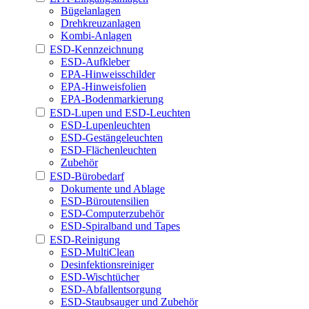
Bügelanlagen
Drehkreuzanlagen
Kombi-Anlagen
ESD-Kennzeichnung
ESD-Aufkleber
EPA-Hinweisschilder
EPA-Hinweisfolien
EPA-Bodenmarkierung
ESD-Lupen und ESD-Leuchten
ESD-Lupenleuchten
ESD-Gestängeleuchten
ESD-Flächenleuchten
Zubehör
ESD-Bürobedarf
Dokumente und Ablage
ESD-Büroutensilien
ESD-Computerzubehör
ESD-Spiralband und Tapes
ESD-Reinigung
ESD-MultiClean
Desinfektionsreiniger
ESD-Wischtücher
ESD-Abfallentsorgung
ESD-Staubsauger und Zubehör