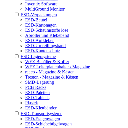
Inventix Software
MultiGround Monitor
ESD-Verpackungen
ESD-Beutel
ESD-Kartonagen
ESD-Schaumstoffe lose
Abroller und Klebeband
ESD-Aufkleber
ESD-Umreifungsband
ESD-Kantenschutz
ESD-Lagersysteme
WEZ Behälter & Koffer
WEZ Leiterplattenhalter / Magazine
raaco - Magazine & Kästen
Treston - Magazine & Kästen
SMD-Lagerung
PCB Racks
ESD-Paletten
ESD-Tabletts
Plastek
ESD-Klettbänder
ESD-Transportsysteme
ESD-Etagenwagen
ESD-Schiebebügelwagen