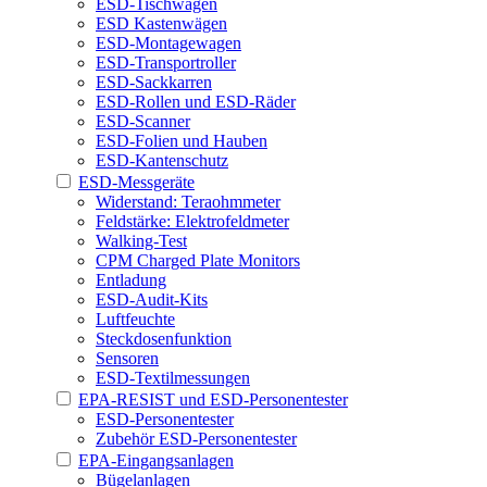
ESD-Tischwagen
ESD Kastenwägen
ESD-Montagewagen
ESD-Transportroller
ESD-Sackkarren
ESD-Rollen und ESD-Räder
ESD-Scanner
ESD-Folien und Hauben
ESD-Kantenschutz
ESD-Messgeräte
Widerstand: Teraohmmeter
Feldstärke: Elektrofeldmeter
Walking-Test
CPM Charged Plate Monitors
Entladung
ESD-Audit-Kits
Luftfeuchte
Steckdosenfunktion
Sensoren
ESD-Textilmessungen
EPA-RESIST und ESD-Personentester
ESD-Personentester
Zubehör ESD-Personentester
EPA-Eingangsanlagen
Bügelanlagen