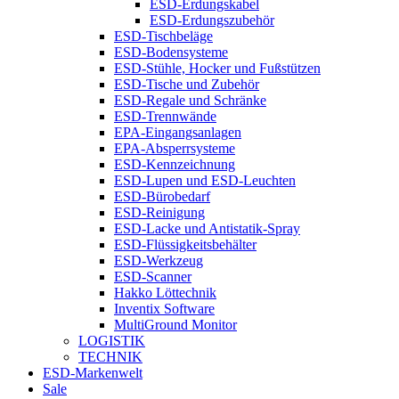
ESD-Erdungskabel
ESD-Erdungszubehör
ESD-Tischbeläge
ESD-Bodensysteme
ESD-Stühle, Hocker und Fußstützen
ESD-Tische und Zubehör
ESD-Regale und Schränke
ESD-Trennwände
EPA-Eingangsanlagen
EPA-Absperrsysteme
ESD-Kennzeichnung
ESD-Lupen und ESD-Leuchten
ESD-Bürobedarf
ESD-Reinigung
ESD-Lacke und Antistatik-Spray
ESD-Flüssigkeitsbehälter
ESD-Werkzeug
ESD-Scanner
Hakko Löttechnik
Inventix Software
MultiGround Monitor
LOGISTIK
TECHNIK
ESD-Markenwelt
Sale