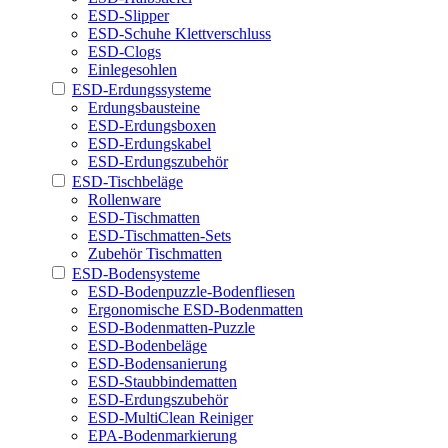
ESD-Slipper
ESD-Schuhe Klettverschluss
ESD-Clogs
Einlegesohlen
ESD-Erdungssysteme
Erdungsbausteine
ESD-Erdungsboxen
ESD-Erdungskabel
ESD-Erdungszubehör
ESD-Tischbeläge
Rollenware
ESD-Tischmatten
ESD-Tischmatten-Sets
Zubehör Tischmatten
ESD-Bodensysteme
ESD-Bodenpuzzle-Bodenfliesen
Ergonomische ESD-Bodenmatten
ESD-Bodenmatten-Puzzle
ESD-Bodenbeläge
ESD-Bodensanierung
ESD-Staubbindematten
ESD-Erdungszubehör
ESD-MultiClean Reiniger
EPA-Bodenmarkierung