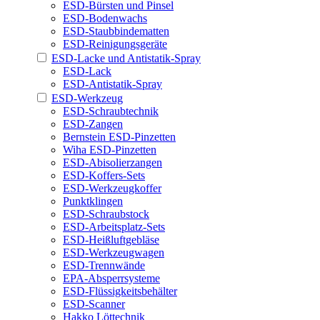
ESD-Bürsten und Pinsel
ESD-Bodenwachs
ESD-Staubbindematten
ESD-Reinigungsgeräte
ESD-Lacke und Antistatik-Spray
ESD-Lack
ESD-Antistatik-Spray
ESD-Werkzeug
ESD-Schraubtechnik
ESD-Zangen
Bernstein ESD-Pinzetten
Wiha ESD-Pinzetten
ESD-Abisolierzangen
ESD-Koffers-Sets
ESD-Werkzeugkoffer
Punktklingen
ESD-Schraubstock
ESD-Arbeitsplatz-Sets
ESD-Heißluftgebläse
ESD-Werkzeugwagen
ESD-Trennwände
EPA-Absperrsysteme
ESD-Flüssigkeitsbehälter
ESD-Scanner
Hakko Löttechnik