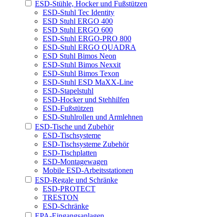
ESD-Stühle, Hocker und Fußstützen
ESD-Stuhl Tec Identity
ESD Stuhl ERGO 400
ESD Stuhl ERGO 600
ESD-Stuhl ERGO-PRO 800
ESD-Stuhl ERGO QUADRA
ESD Stuhl Bimos Neon
ESD-Stuhl Bimos Nexxit
ESD-Stuhl Bimos Texon
ESD-Stuhl ESD MaXX-Line
ESD-Stapelstuhl
ESD-Hocker und Stehhilfen
ESD-Fußstützen
ESD-Stuhlrollen und Armlehnen
ESD-Tische und Zubehör
ESD-Tischsysteme
ESD-Tischsysteme Zubehör
ESD-Tischplatten
ESD-Montagewagen
Mobile ESD-Arbeitsstationen
ESD-Regale und Schränke
ESD-PROTECT
TRESTON
ESD-Schränke
EPA-Eingangsanlagen