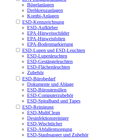
Bügelanlagen
Drehkreuzanlagen
Kombi-Anlagen
ESD-Kennzeichnung
ESD-Aufkleber
EPA-Hinweisschilder
EPA-Hinweisfolien
EPA-Bodenmarkierung
ESD-Lupen und ESD-Leuchten
ESD-Lupenleuchten
ESD-Gestängeleuchten
ESD-Flächenleuchten
Zubehör
ESD-Bürobedarf
Dokumente und Ablage
ESD-Büroutensilien
ESD-Computerzubehör
ESD-Spiralband und Tapes
ESD-Reinigung
ESD-MultiClean
Desinfektionsreiniger
ESD-Wischtücher
ESD-Abfallentsorgung
ESD-Staubsauger und Zubehör