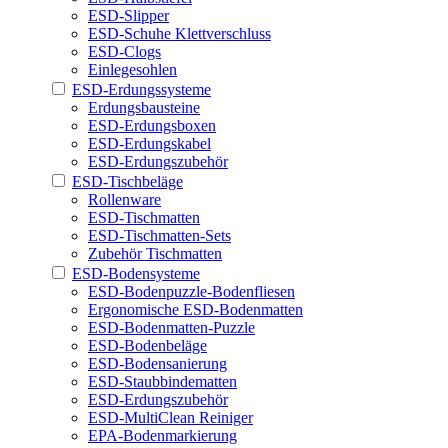
ESD-Slipper
ESD-Schuhe Klettverschluss
ESD-Clogs
Einlegesohlen
ESD-Erdungssysteme
Erdungsbausteine
ESD-Erdungsboxen
ESD-Erdungskabel
ESD-Erdungszubehör
ESD-Tischbeläge
Rollenware
ESD-Tischmatten
ESD-Tischmatten-Sets
Zubehör Tischmatten
ESD-Bodensysteme
ESD-Bodenpuzzle-Bodenfliesen
Ergonomische ESD-Bodenmatten
ESD-Bodenmatten-Puzzle
ESD-Bodenbeläge
ESD-Bodensanierung
ESD-Staubbindematten
ESD-Erdungszubehör
ESD-MultiClean Reiniger
EPA-Bodenmarkierung