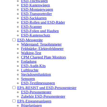
ESD-Tischwagen
ESD Kastenwägen
ESD-Montagewagen
ESD-Transportroller
ESD-Sackkarren
ESD-Rollen und ESD-Räder
ESD-Scanner
ESD-Folien und Hauben
ESD-Kantenschutz
ESD-Messgeräte
Widerstand: Teraohmmeter
Feldstärke: Elektrofeldmeter
Walking-Test
CPM Charged Plate Monitors
Entladung
ESD-Audit-Kits
Luftfeuchte
Steckdosenfunktion
Sensoren
ESD-Textilmessungen
EPA-RESIST und ESD-Personentester
ESD-Personentester
Zubehör ESD-Personentester
EPA-Eingangsanlagen
Bügelanlagen