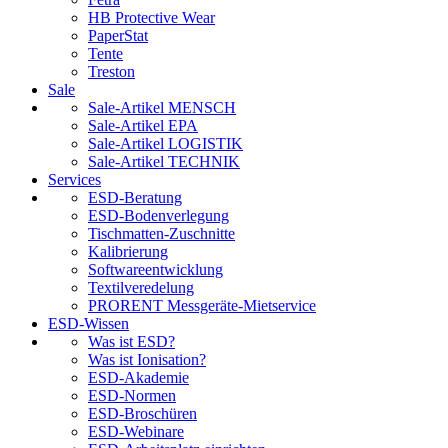
HB Protective Wear
PaperStat
Tente
Treston
Sale
Sale-Artikel MENSCH
Sale-Artikel EPA
Sale-Artikel LOGISTIK
Sale-Artikel TECHNIK
Services
ESD-Beratung
ESD-Bodenverlegung
Tischmatten-Zuschnitte
Kalibrierung
Softwareentwicklung
Textilveredelung
PRORENT Messgeräte-Mietservice
ESD-Wissen
Was ist ESD?
Was ist Ionisation?
ESD-Akademie
ESD-Normen
ESD-Broschüren
ESD-Webinare