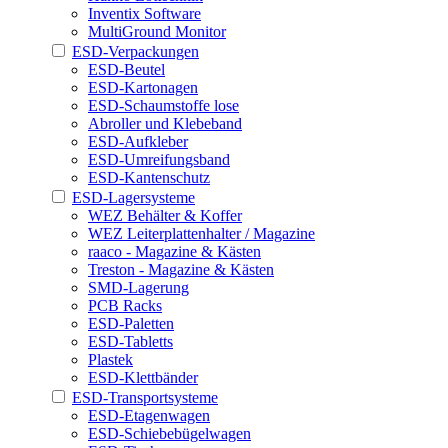
Inventix Software
MultiGround Monitor
ESD-Verpackungen
ESD-Beutel
ESD-Kartonagen
ESD-Schaumstoffe lose
Abroller und Klebeband
ESD-Aufkleber
ESD-Umreifungsband
ESD-Kantenschutz
ESD-Lagersysteme
WEZ Behälter & Koffer
WEZ Leiterplattenhalter / Magazine
raaco - Magazine & Kästen
Treston - Magazine & Kästen
SMD-Lagerung
PCB Racks
ESD-Paletten
ESD-Tabletts
Plastek
ESD-Klettbänder
ESD-Transportsysteme
ESD-Etagenwagen
ESD-Schiebebügelwagen