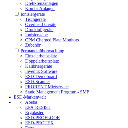
Drehkreuzanlagen
Kombi-Anlagen
Ionisiergeräte
Tischgeräte
Overhead-Geräte
Druckluftgeräte
Ionisierstäbe
CPM Charged Plate Monitors
Zubehör
Permanentüberwachung
Einzelarbeitsplatz
Doppelarbeitsplatz
Kalibriergeräte
Inventix Software
ESD-Demoboard
ESD-Scanner
PRORENT Mietservice
Static Management Program - SMP
ESD-Markenwelt
Abeba
EPA-RESIST
Ergolastec
ESD-PROFLOOR
ESD-PROTEX
Fetra