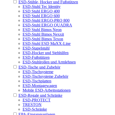
ESD-Stühle, Hocker und Fußstützen
ESD-Stuhl Tec Identity
ESD Stuhl ERGO 400
ESD Stuhl ERGO 600
ESD-Stuhl ERGO-PRO 800
ESD-Stuhl ERGO QUADRA
ESD Stuhl Bimos Neon
ESD-Stuhl Bimos Nexxit
ESD-Stuhl Bimos Texon
ESD-Stuhl ESD MaXX-Line
ESD-Stapelstuhl
ESD-Hocker und Stehhilfen
ESD-Fußstützen
ESD-Stuhlrollen und Armlehnen
ESD-Tische und Zubehör
ESD-Tischsysteme
ESD-Tischsysteme Zubehör
ESD-Tischplatten
ESD-Montagewagen
Mobile ESD-Arbeitsstationen
ESD-Regale und Schränke
ESD-PROTECT
TRESTON
ESD-Schränke
EPA-Eingangsanlagen