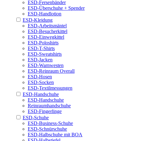
ESD-Fersenbänder
ESD-Überschuhe + Spender
ESD-Handlotion
ESD-Kleidung
ESD-Arbeitsmäntel
ESD-Besucherkittel
ESD-Einwegkittel
ESD-Poloshirts
ESD-T-Shirts
ESD-Sweatshirts
ESD-Jacken
ESD-Warnwesten
ESD-Reinraum Overall
ESD-Hosen
ESD-Socken
ESD-Textilmessungen
ESD-Handschuhe
ESD-Handschuhe
Reinraumhandschuhe
ESD-Fingerlinge
ESD-Schuhe
ESD-Business-Schuhe
ESD-Schnürschuhe
ESD-Halbschuhe mit BOA
ESD-Halbstiefel