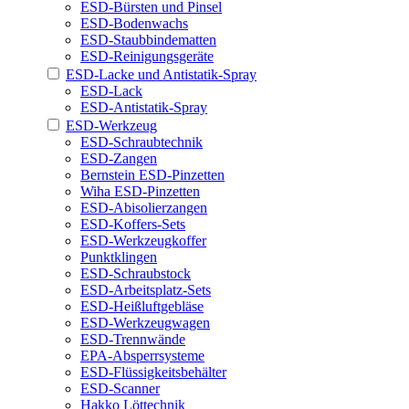
ESD-Bürsten und Pinsel
ESD-Bodenwachs
ESD-Staubbindematten
ESD-Reinigungsgeräte
ESD-Lacke und Antistatik-Spray
ESD-Lack
ESD-Antistatik-Spray
ESD-Werkzeug
ESD-Schraubtechnik
ESD-Zangen
Bernstein ESD-Pinzetten
Wiha ESD-Pinzetten
ESD-Abisolierzangen
ESD-Koffers-Sets
ESD-Werkzeugkoffer
Punktklingen
ESD-Schraubstock
ESD-Arbeitsplatz-Sets
ESD-Heißluftgebläse
ESD-Werkzeugwagen
ESD-Trennwände
EPA-Absperrsysteme
ESD-Flüssigkeitsbehälter
ESD-Scanner
Hakko Löttechnik