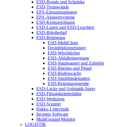
ESD-Regale und Schränke
ESD-Trennwände
EPA-Eingangsanlagen
EPA-Absperrsysteme
ESD-Kennzeichnung
ESD-Lupen und ESD-Leuchten
ESD-Bürobedarf
ESD-Reinigung
ESD-MultiClean
Desinfektionsreiniger
ESD-Wischtücher
ESD-Abfallentsorgung
ESD-Staubsauger und Zubehör
ESD-Bürsten und Pinsel
ESD-Bodenwachs
ESD-Staubbindematten
ESD-Reinigungsgeräte
ESD-Lacke und Antistatik-Spray
ESD-Flüssigkeitsbehälter
ESD-Werkzeug
ESD-Scanner
Hakko Löttechnik
Inventix Software
MultiGround Monitor
LOGISTIK