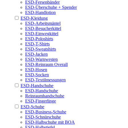
ESD-Fersenbänder
ESD-Überschuhe + Spender
ESD-Handlotion
ESD-Kleidung
ESD-Arbeitsmäntel
ESD-Besucherkittel
ESD-Einwegkittel
ESD-Poloshirts
ESD-T-Shirts
ESD-Sweatshirts
ESD-Jacken
ESD-Warnwesten
ESD-Reinraum Overall
ESD-Hosen
ESD-Socken
ESD-Textilmessungen
ESD-Handschuhe
ESD-Handschuhe
Reinraumhandschuhe
ESD-Fingerlinge
ESD-Schuhe
ESD-Business-Schuhe
ESD-Schnürschuhe
ESD-Halbschuhe mit BOA
ESD-Halbstiefel