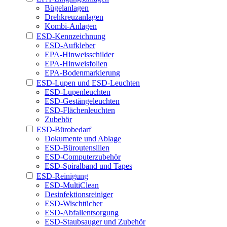
Bügelanlagen
Drehkreuzanlagen
Kombi-Anlagen
ESD-Kennzeichnung
ESD-Aufkleber
EPA-Hinweisschilder
EPA-Hinweisfolien
EPA-Bodenmarkierung
ESD-Lupen und ESD-Leuchten
ESD-Lupenleuchten
ESD-Gestängeleuchten
ESD-Flächenleuchten
Zubehör
ESD-Bürobedarf
Dokumente und Ablage
ESD-Büroutensilien
ESD-Computerzubehör
ESD-Spiralband und Tapes
ESD-Reinigung
ESD-MultiClean
Desinfektionsreiniger
ESD-Wischtücher
ESD-Abfallentsorgung
ESD-Staubsauger und Zubehör