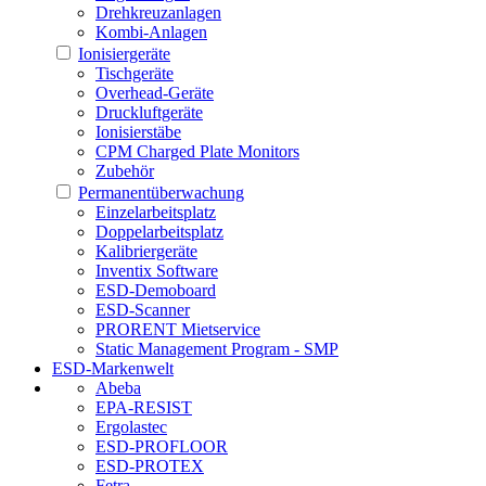
Drehkreuzanlagen
Kombi-Anlagen
Ionisiergeräte
Tischgeräte
Overhead-Geräte
Druckluftgeräte
Ionisierstäbe
CPM Charged Plate Monitors
Zubehör
Permanentüberwachung
Einzelarbeitsplatz
Doppelarbeitsplatz
Kalibriergeräte
Inventix Software
ESD-Demoboard
ESD-Scanner
PRORENT Mietservice
Static Management Program - SMP
ESD-Markenwelt
Abeba
EPA-RESIST
Ergolastec
ESD-PROFLOOR
ESD-PROTEX
Fetra