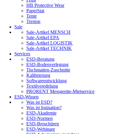
HB Protective Wear
PaperStat
Tente
Treston
Sale
Sale-Artikel MENSCH
Sale-Artikel EPA
Sale-Artikel LOGISTIK
Sale-Artikel TECHNIK
Services
ESD-Beratung
ESD-Bodenverlegung
Tischmatten-Zuschnitte
Kalibrierung
Softwareentwicklung
Textilveredelung
PRORENT Messgeräte-Mietservice
ESD-Wissen
Was ist ESD?
Was ist Ionisation?
ESD-Akademie
ESD-Normen
ESD-Broschüren
ESD-Webinare