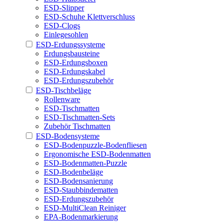
ESD-Slipper
ESD-Schuhe Klettverschluss
ESD-Clogs
Einlegesohlen
ESD-Erdungssysteme
Erdungsbausteine
ESD-Erdungsboxen
ESD-Erdungskabel
ESD-Erdungszubehör
ESD-Tischbeläge
Rollenware
ESD-Tischmatten
ESD-Tischmatten-Sets
Zubehör Tischmatten
ESD-Bodensysteme
ESD-Bodenpuzzle-Bodenfliesen
Ergonomische ESD-Bodenmatten
ESD-Bodenmatten-Puzzle
ESD-Bodenbeläge
ESD-Bodensanierung
ESD-Staubbindematten
ESD-Erdungszubehör
ESD-MultiClean Reiniger
EPA-Bodenmarkierung