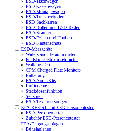
ESD-Tischwagen
ESD Kastenwägen
ESD-Montagewagen
ESD-Transportroller
ESD-Sackkarren
ESD-Rollen und ESD-Räder
ESD-Scanner
ESD-Folien und Hauben
ESD-Kantenschutz
ESD-Messgeräte
Widerstand: Teraohmmeter
Feldstärke: Elektrofeldmeter
Walking-Test
CPM Charged Plate Monitors
Entladung
ESD-Audit-Kits
Luftfeuchte
Steckdosenfunktion
Sensoren
ESD-Textilmessungen
EPA-RESIST und ESD-Personentester
ESD-Personentester
Zubehör ESD-Personentester
EPA-Eingangsanlagen
Bügelanlagen