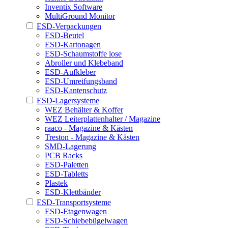
Inventix Software
MultiGround Monitor
ESD-Verpackungen
ESD-Beutel
ESD-Kartonagen
ESD-Schaumstoffe lose
Abroller und Klebeband
ESD-Aufkleber
ESD-Umreifungsband
ESD-Kantenschutz
ESD-Lagersysteme
WEZ Behälter & Koffer
WEZ Leiterplattenhalter / Magazine
raaco - Magazine & Kästen
Treston - Magazine & Kästen
SMD-Lagerung
PCB Racks
ESD-Paletten
ESD-Tabletts
Plastek
ESD-Klettbänder
ESD-Transportsysteme
ESD-Etagenwagen
ESD-Schiebebügelwagen