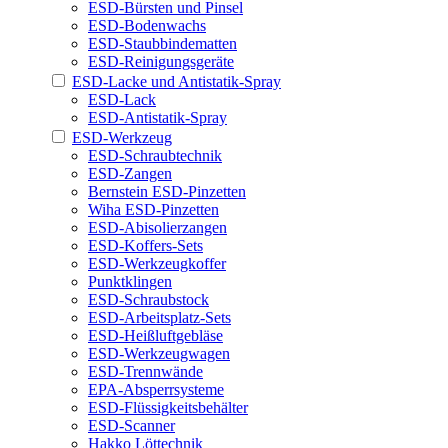
ESD-Bürsten und Pinsel
ESD-Bodenwachs
ESD-Staubbindematten
ESD-Reinigungsgeräte
ESD-Lacke und Antistatik-Spray
ESD-Lack
ESD-Antistatik-Spray
ESD-Werkzeug
ESD-Schraubtechnik
ESD-Zangen
Bernstein ESD-Pinzetten
Wiha ESD-Pinzetten
ESD-Abisolierzangen
ESD-Koffers-Sets
ESD-Werkzeugkoffer
Punktklingen
ESD-Schraubstock
ESD-Arbeitsplatz-Sets
ESD-Heißluftgebläse
ESD-Werkzeugwagen
ESD-Trennwände
EPA-Absperrsysteme
ESD-Flüssigkeitsbehälter
ESD-Scanner
Hakko Löttechnik