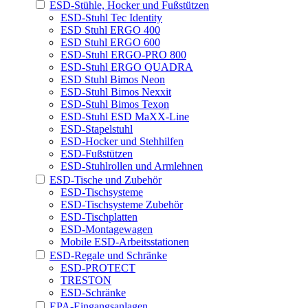
ESD-Stühle, Hocker und Fußstützen
ESD-Stuhl Tec Identity
ESD Stuhl ERGO 400
ESD Stuhl ERGO 600
ESD-Stuhl ERGO-PRO 800
ESD-Stuhl ERGO QUADRA
ESD Stuhl Bimos Neon
ESD-Stuhl Bimos Nexxit
ESD-Stuhl Bimos Texon
ESD-Stuhl ESD MaXX-Line
ESD-Stapelstuhl
ESD-Hocker und Stehhilfen
ESD-Fußstützen
ESD-Stuhlrollen und Armlehnen
ESD-Tische und Zubehör
ESD-Tischsysteme
ESD-Tischsysteme Zubehör
ESD-Tischplatten
ESD-Montagewagen
Mobile ESD-Arbeitsstationen
ESD-Regale und Schränke
ESD-PROTECT
TRESTON
ESD-Schränke
EPA-Eingangsanlagen