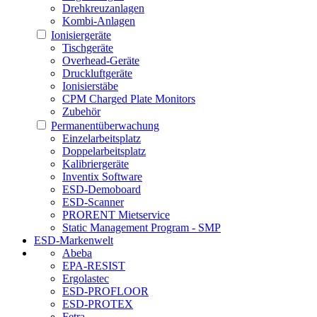
Drehkreuzanlagen
Kombi-Anlagen
Ionisiergeräte
Tischgeräte
Overhead-Geräte
Druckluftgeräte
Ionisierstäbe
CPM Charged Plate Monitors
Zubehör
Permanentüberwachung
Einzelarbeitsplatz
Doppelarbeitsplatz
Kalibriergeräte
Inventix Software
ESD-Demoboard
ESD-Scanner
PRORENT Mietservice
Static Management Program - SMP
ESD-Markenwelt
Abeba
EPA-RESIST
Ergolastec
ESD-PROFLOOR
ESD-PROTEX
Fetra