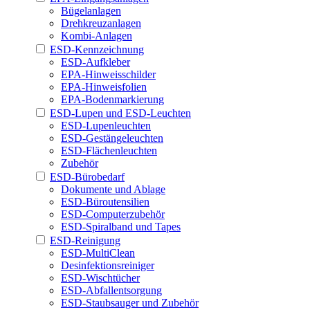
Bügelanlagen
Drehkreuzanlagen
Kombi-Anlagen
ESD-Kennzeichnung
ESD-Aufkleber
EPA-Hinweisschilder
EPA-Hinweisfolien
EPA-Bodenmarkierung
ESD-Lupen und ESD-Leuchten
ESD-Lupenleuchten
ESD-Gestängeleuchten
ESD-Flächenleuchten
Zubehör
ESD-Bürobedarf
Dokumente und Ablage
ESD-Büroutensilien
ESD-Computerzubehör
ESD-Spiralband und Tapes
ESD-Reinigung
ESD-MultiClean
Desinfektionsreiniger
ESD-Wischtücher
ESD-Abfallentsorgung
ESD-Staubsauger und Zubehör