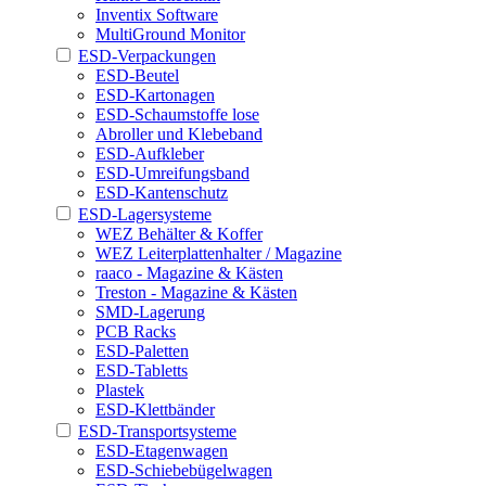
Inventix Software
MultiGround Monitor
ESD-Verpackungen
ESD-Beutel
ESD-Kartonagen
ESD-Schaumstoffe lose
Abroller und Klebeband
ESD-Aufkleber
ESD-Umreifungsband
ESD-Kantenschutz
ESD-Lagersysteme
WEZ Behälter & Koffer
WEZ Leiterplattenhalter / Magazine
raaco - Magazine & Kästen
Treston - Magazine & Kästen
SMD-Lagerung
PCB Racks
ESD-Paletten
ESD-Tabletts
Plastek
ESD-Klettbänder
ESD-Transportsysteme
ESD-Etagenwagen
ESD-Schiebebügelwagen