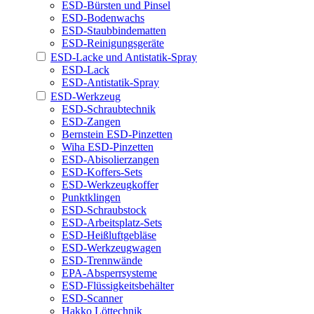
ESD-Bürsten und Pinsel
ESD-Bodenwachs
ESD-Staubbindematten
ESD-Reinigungsgeräte
ESD-Lacke und Antistatik-Spray
ESD-Lack
ESD-Antistatik-Spray
ESD-Werkzeug
ESD-Schraubtechnik
ESD-Zangen
Bernstein ESD-Pinzetten
Wiha ESD-Pinzetten
ESD-Abisolierzangen
ESD-Koffers-Sets
ESD-Werkzeugkoffer
Punktklingen
ESD-Schraubstock
ESD-Arbeitsplatz-Sets
ESD-Heißluftgebläse
ESD-Werkzeugwagen
ESD-Trennwände
EPA-Absperrsysteme
ESD-Flüssigkeitsbehälter
ESD-Scanner
Hakko Löttechnik