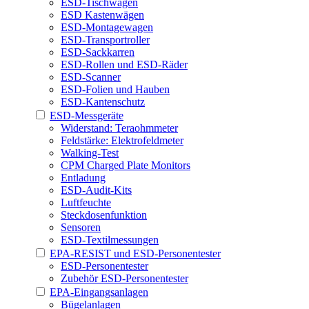
ESD-Tischwagen
ESD Kastenwägen
ESD-Montagewagen
ESD-Transportroller
ESD-Sackkarren
ESD-Rollen und ESD-Räder
ESD-Scanner
ESD-Folien und Hauben
ESD-Kantenschutz
ESD-Messgeräte
Widerstand: Teraohmmeter
Feldstärke: Elektrofeldmeter
Walking-Test
CPM Charged Plate Monitors
Entladung
ESD-Audit-Kits
Luftfeuchte
Steckdosenfunktion
Sensoren
ESD-Textilmessungen
EPA-RESIST und ESD-Personentester
ESD-Personentester
Zubehör ESD-Personentester
EPA-Eingangsanlagen
Bügelanlagen