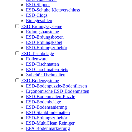
ESD-Slipper
ESD-Schuhe Klettverschluss
ESD-Clogs
Einlegesohlen
ESD-Erdungssysteme
Erdungsbausteine
ESD-Erdungsboxen
ESD-Erdungskabel
ESD-Erdungszubehör
ESD-Tischbeläge
Rollenware
ESD-Tischmatten
ESD-Tischmatten-Sets
Zubehör Tischmatten
ESD-Bodensysteme
ESD-Bodenpuzzle-Bodenfliesen
Ergonomische ESD-Bodenmatten
ESD-Bodenmatten-Puzzle
ESD-Bodenbeläge
ESD-Bodensanierung
ESD-Staubbindematten
ESD-Erdungszubehör
ESD-MultiClean Reiniger
EPA-Bodenmarkierung