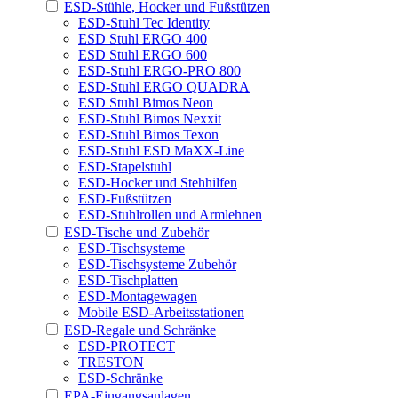
ESD-Stühle, Hocker und Fußstützen
ESD-Stuhl Tec Identity
ESD Stuhl ERGO 400
ESD Stuhl ERGO 600
ESD-Stuhl ERGO-PRO 800
ESD-Stuhl ERGO QUADRA
ESD Stuhl Bimos Neon
ESD-Stuhl Bimos Nexxit
ESD-Stuhl Bimos Texon
ESD-Stuhl ESD MaXX-Line
ESD-Stapelstuhl
ESD-Hocker und Stehhilfen
ESD-Fußstützen
ESD-Stuhlrollen und Armlehnen
ESD-Tische und Zubehör
ESD-Tischsysteme
ESD-Tischsysteme Zubehör
ESD-Tischplatten
ESD-Montagewagen
Mobile ESD-Arbeitsstationen
ESD-Regale und Schränke
ESD-PROTECT
TRESTON
ESD-Schränke
EPA-Eingangsanlagen