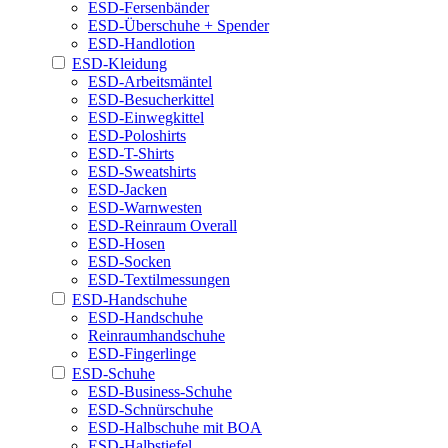
ESD-Fersenbänder
ESD-Überschuhe + Spender
ESD-Handlotion
ESD-Kleidung
ESD-Arbeitsmäntel
ESD-Besucherkittel
ESD-Einwegkittel
ESD-Poloshirts
ESD-T-Shirts
ESD-Sweatshirts
ESD-Jacken
ESD-Warnwesten
ESD-Reinraum Overall
ESD-Hosen
ESD-Socken
ESD-Textilmessungen
ESD-Handschuhe
ESD-Handschuhe
Reinraumhandschuhe
ESD-Fingerlinge
ESD-Schuhe
ESD-Business-Schuhe
ESD-Schnürschuhe
ESD-Halbschuhe mit BOA
ESD-Halbstiefel