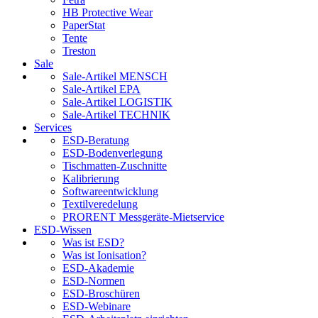
HB Protective Wear
PaperStat
Tente
Treston
Sale
Sale-Artikel MENSCH
Sale-Artikel EPA
Sale-Artikel LOGISTIK
Sale-Artikel TECHNIK
Services
ESD-Beratung
ESD-Bodenverlegung
Tischmatten-Zuschnitte
Kalibrierung
Softwareentwicklung
Textilveredelung
PRORENT Messgeräte-Mietservice
ESD-Wissen
Was ist ESD?
Was ist Ionisation?
ESD-Akademie
ESD-Normen
ESD-Broschüren
ESD-Webinare