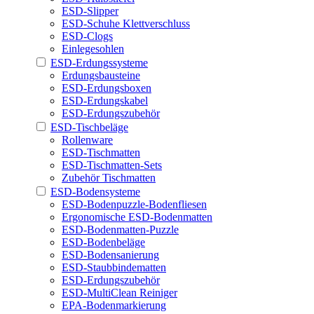
ESD-Slipper
ESD-Schuhe Klettverschluss
ESD-Clogs
Einlegesohlen
ESD-Erdungssysteme
Erdungsbausteine
ESD-Erdungsboxen
ESD-Erdungskabel
ESD-Erdungszubehör
ESD-Tischbeläge
Rollenware
ESD-Tischmatten
ESD-Tischmatten-Sets
Zubehör Tischmatten
ESD-Bodensysteme
ESD-Bodenpuzzle-Bodenfliesen
Ergonomische ESD-Bodenmatten
ESD-Bodenmatten-Puzzle
ESD-Bodenbeläge
ESD-Bodensanierung
ESD-Staubbindematten
ESD-Erdungszubehör
ESD-MultiClean Reiniger
EPA-Bodenmarkierung