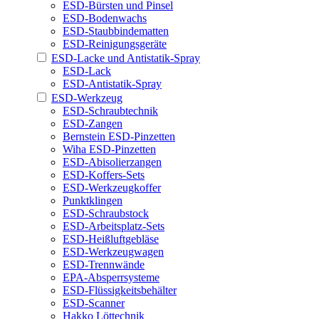
ESD-Bürsten und Pinsel
ESD-Bodenwachs
ESD-Staubbindematten
ESD-Reinigungsgeräte
ESD-Lacke und Antistatik-Spray
ESD-Lack
ESD-Antistatik-Spray
ESD-Werkzeug
ESD-Schraubtechnik
ESD-Zangen
Bernstein ESD-Pinzetten
Wiha ESD-Pinzetten
ESD-Abisolierzangen
ESD-Koffers-Sets
ESD-Werkzeugkoffer
Punktklingen
ESD-Schraubstock
ESD-Arbeitsplatz-Sets
ESD-Heißluftgebläse
ESD-Werkzeugwagen
ESD-Trennwände
EPA-Absperrsysteme
ESD-Flüssigkeitsbehälter
ESD-Scanner
Hakko Löttechnik