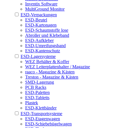
Inventix Software
MultiGround Monitor
ESD-Verpackungen
ESD-Beutel
ESD-Kartonagen
ESD-Schaumstoffe lose
Abroller und Klebeband
ESD-Aufkleber
ESD-Umreifungsband
ESD-Kantenschutz
ESD-Lagersysteme
WEZ Behälter & Koffer
WEZ Leiterplattenhalter / Magazine
raaco - Magazine & Kästen
Treston - Magazine & Kästen
SMD-Lagerung
PCB Racks
ESD-Paletten
ESD-Tabletts
Plastek
ESD-Klettbänder
ESD-Transportsysteme
ESD-Etagenwagen
ESD-Schiebebügelwagen