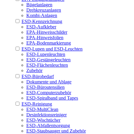
Bügelanlagen
Drehkreuzanlagen
Kombi-Anlagen
ESD-Kennzeichnung
ESD-Aufkleber
EPA-Hinweisschilder
EPA-Hinweisfolien
EPA-Bodenmarkierung
ESD-Lupen und ESD-Leuchten
ESD-Lupenleuchten
ESD-Gestängeleuchten
ESD-Flächenleuchten
Zubehör
ESD-Bürobedarf
Dokumente und Ablage
ESD-Büroutensilien
ESD-Computerzubehör
ESD-Spiralband und Tapes
ESD-Reinigung
ESD-MultiClean
Desinfektionsreiniger
ESD-Wischtücher
ESD-Abfallentsorgung
ESD-Staubsauger und Zubehör