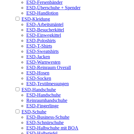
ESD-Fersenbänder
ESD-Überschuhe + Spender
ESD-Handlotion
ESD-Kleidung
ESD-Arbeitsmäntel
ESD-Besucherkittel
ESD-Einwegkittel
ESD-Poloshirts
ESD-T-Shirts
ESD-Sweatshirts
ESD-Jacken
ESD-Warnwesten
ESD-Reinraum Overall
ESD-Hosen
ESD-Socken
ESD-Textilmessungen
ESD-Handschuhe
ESD-Handschuhe
Reinraumhandschuhe
ESD-Fingerlinge
ESD-Schuhe
ESD-Business-Schuhe
ESD-Schnürschuhe
ESD-Halbschuhe mit BOA
ESD-Halbstiefel