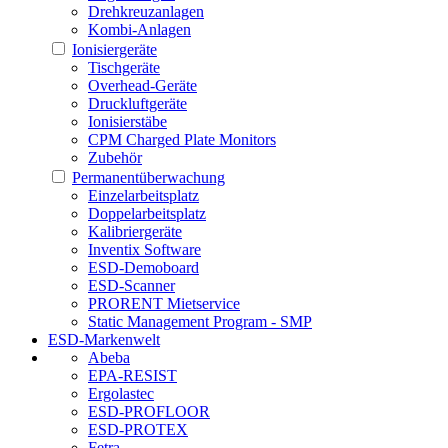
Drehkreuzanlagen
Kombi-Anlagen
Ionisiergeräte
Tischgeräte
Overhead-Geräte
Druckluftgeräte
Ionisierstäbe
CPM Charged Plate Monitors
Zubehör
Permanentüberwachung
Einzelarbeitsplatz
Doppelarbeitsplatz
Kalibriergeräte
Inventix Software
ESD-Demoboard
ESD-Scanner
PRORENT Mietservice
Static Management Program - SMP
ESD-Markenwelt
Abeba
EPA-RESIST
Ergolastec
ESD-PROFLOOR
ESD-PROTEX
Fetra