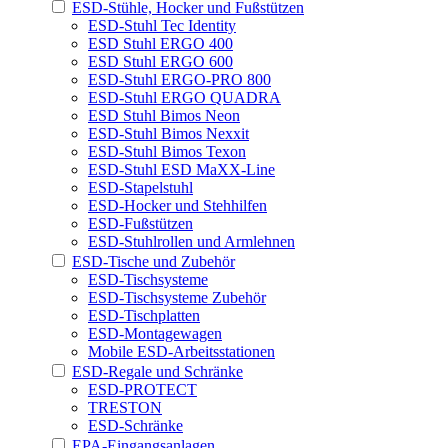
ESD-Stühle, Hocker und Fußstützen
ESD-Stuhl Tec Identity
ESD Stuhl ERGO 400
ESD Stuhl ERGO 600
ESD-Stuhl ERGO-PRO 800
ESD-Stuhl ERGO QUADRA
ESD Stuhl Bimos Neon
ESD-Stuhl Bimos Nexxit
ESD-Stuhl Bimos Texon
ESD-Stuhl ESD MaXX-Line
ESD-Stapelstuhl
ESD-Hocker und Stehhilfen
ESD-Fußstützen
ESD-Stuhlrollen und Armlehnen
ESD-Tische und Zubehör
ESD-Tischsysteme
ESD-Tischsysteme Zubehör
ESD-Tischplatten
ESD-Montagewagen
Mobile ESD-Arbeitsstationen
ESD-Regale und Schränke
ESD-PROTECT
TRESTON
ESD-Schränke
EPA-Eingangsanlagen