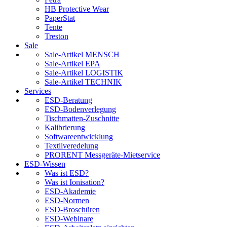
HB Protective Wear
PaperStat
Tente
Treston
Sale
Sale-Artikel MENSCH
Sale-Artikel EPA
Sale-Artikel LOGISTIK
Sale-Artikel TECHNIK
Services
ESD-Beratung
ESD-Bodenverlegung
Tischmatten-Zuschnitte
Kalibrierung
Softwareentwicklung
Textilveredelung
PRORENT Messgeräte-Mietservice
ESD-Wissen
Was ist ESD?
Was ist Ionisation?
ESD-Akademie
ESD-Normen
ESD-Broschüren
ESD-Webinare