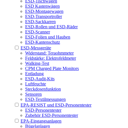
ESD-Tischwagen
ESD Kastenwägen
ESD-Montagewagen
ESD-Transportroller
ESD-Sackkarren
ESD-Rollen und ESD-Räder
ESD-Scanner
ESD-Folien und Hauben
ESD-Kantenschutz
ESD-Messgeräte
Widerstand: Teraohmmeter
Feldstärke: Elektrofeldmeter
Walking-Test
CPM Charged Plate Monitors
Entladung
ESD-Audit-Kits
Luftfeuchte
Steckdosenfunktion
Sensoren
ESD-Textilmessungen
EPA-RESIST und ESD-Personentester
ESD-Personentester
Zubehör ESD-Personentester
EPA-Eingangsanlagen
Bügelanlagen