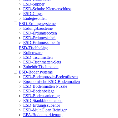
ESD-Slipper
ESD-Schuhe Klettverschluss
ESD-Clogs
Einlegesohlen
ESD-Erdungssysteme
Erdungsbausteine
ESD-Erdungsboxen
ESD-Erdungskabel
ESD-Erdungszubehör
ESD-Tischbeläge
Rollenware
ESD-Tischmatten
ESD-Tischmatten-Sets
Zubehör Tischmatten
ESD-Bodensysteme
ESD-Bodenpuzzle-Bodenfliesen
Ergonomische ESD-Bodenmatten
ESD-Bodenmatten-Puzzle
ESD-Bodenbeläge
ESD-Bodensanierung
ESD-Staubbindematten
ESD-Erdungszubehör
ESD-MultiClean Reiniger
EPA-Bodenmarkierung