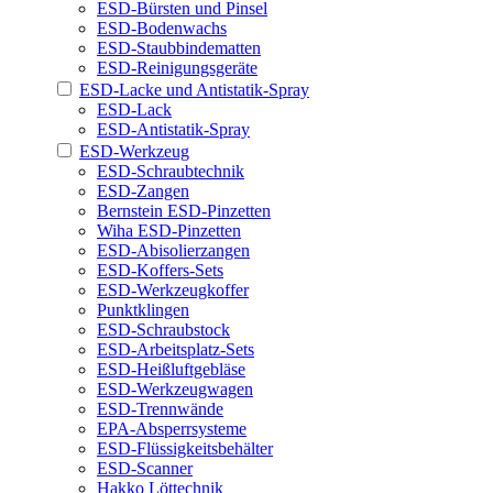
ESD-Bürsten und Pinsel
ESD-Bodenwachs
ESD-Staubbindematten
ESD-Reinigungsgeräte
ESD-Lacke und Antistatik-Spray
ESD-Lack
ESD-Antistatik-Spray
ESD-Werkzeug
ESD-Schraubtechnik
ESD-Zangen
Bernstein ESD-Pinzetten
Wiha ESD-Pinzetten
ESD-Abisolierzangen
ESD-Koffers-Sets
ESD-Werkzeugkoffer
Punktklingen
ESD-Schraubstock
ESD-Arbeitsplatz-Sets
ESD-Heißluftgebläse
ESD-Werkzeugwagen
ESD-Trennwände
EPA-Absperrsysteme
ESD-Flüssigkeitsbehälter
ESD-Scanner
Hakko Löttechnik