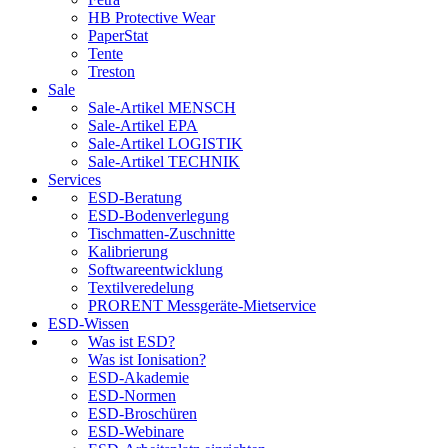
HB Protective Wear
PaperStat
Tente
Treston
Sale
Sale-Artikel MENSCH
Sale-Artikel EPA
Sale-Artikel LOGISTIK
Sale-Artikel TECHNIK
Services
ESD-Beratung
ESD-Bodenverlegung
Tischmatten-Zuschnitte
Kalibrierung
Softwareentwicklung
Textilveredelung
PRORENT Messgeräte-Mietservice
ESD-Wissen
Was ist ESD?
Was ist Ionisation?
ESD-Akademie
ESD-Normen
ESD-Broschüren
ESD-Webinare