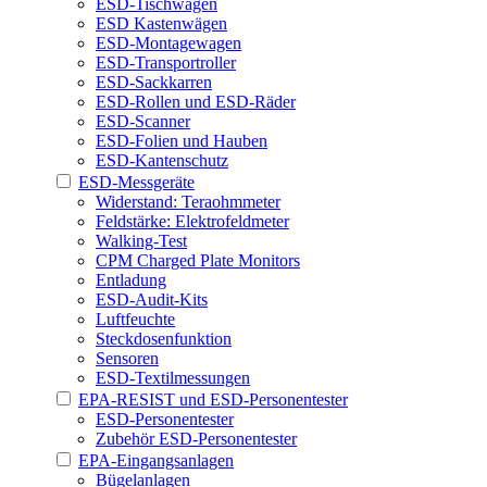
ESD-Tischwagen
ESD Kastenwägen
ESD-Montagewagen
ESD-Transportroller
ESD-Sackkarren
ESD-Rollen und ESD-Räder
ESD-Scanner
ESD-Folien und Hauben
ESD-Kantenschutz
ESD-Messgeräte
Widerstand: Teraohmmeter
Feldstärke: Elektrofeldmeter
Walking-Test
CPM Charged Plate Monitors
Entladung
ESD-Audit-Kits
Luftfeuchte
Steckdosenfunktion
Sensoren
ESD-Textilmessungen
EPA-RESIST und ESD-Personentester
ESD-Personentester
Zubehör ESD-Personentester
EPA-Eingangsanlagen
Bügelanlagen