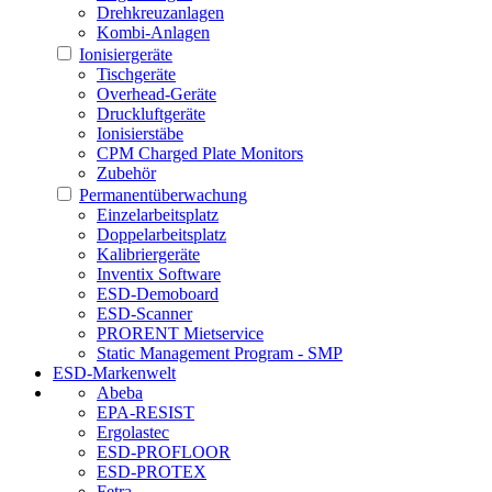
Drehkreuzanlagen
Kombi-Anlagen
Ionisiergeräte
Tischgeräte
Overhead-Geräte
Druckluftgeräte
Ionisierstäbe
CPM Charged Plate Monitors
Zubehör
Permanentüberwachung
Einzelarbeitsplatz
Doppelarbeitsplatz
Kalibriergeräte
Inventix Software
ESD-Demoboard
ESD-Scanner
PRORENT Mietservice
Static Management Program - SMP
ESD-Markenwelt
Abeba
EPA-RESIST
Ergolastec
ESD-PROFLOOR
ESD-PROTEX
Fetra