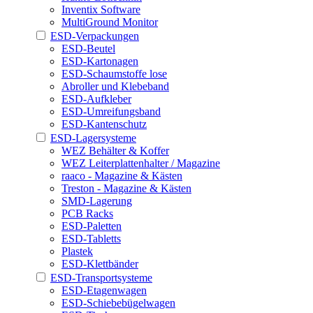
Inventix Software
MultiGround Monitor
ESD-Verpackungen
ESD-Beutel
ESD-Kartonagen
ESD-Schaumstoffe lose
Abroller und Klebeband
ESD-Aufkleber
ESD-Umreifungsband
ESD-Kantenschutz
ESD-Lagersysteme
WEZ Behälter & Koffer
WEZ Leiterplattenhalter / Magazine
raaco - Magazine & Kästen
Treston - Magazine & Kästen
SMD-Lagerung
PCB Racks
ESD-Paletten
ESD-Tabletts
Plastek
ESD-Klettbänder
ESD-Transportsysteme
ESD-Etagenwagen
ESD-Schiebebügelwagen