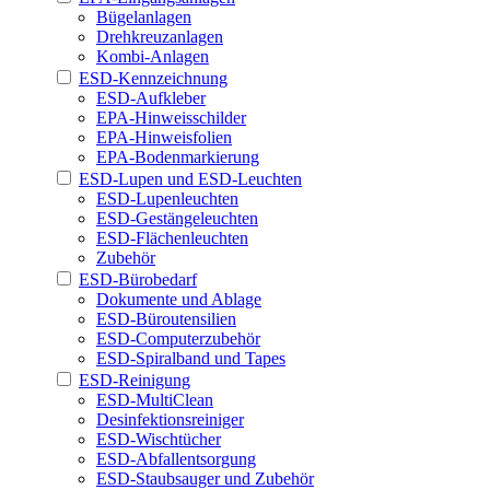
Bügelanlagen
Drehkreuzanlagen
Kombi-Anlagen
ESD-Kennzeichnung
ESD-Aufkleber
EPA-Hinweisschilder
EPA-Hinweisfolien
EPA-Bodenmarkierung
ESD-Lupen und ESD-Leuchten
ESD-Lupenleuchten
ESD-Gestängeleuchten
ESD-Flächenleuchten
Zubehör
ESD-Bürobedarf
Dokumente und Ablage
ESD-Büroutensilien
ESD-Computerzubehör
ESD-Spiralband und Tapes
ESD-Reinigung
ESD-MultiClean
Desinfektionsreiniger
ESD-Wischtücher
ESD-Abfallentsorgung
ESD-Staubsauger und Zubehör