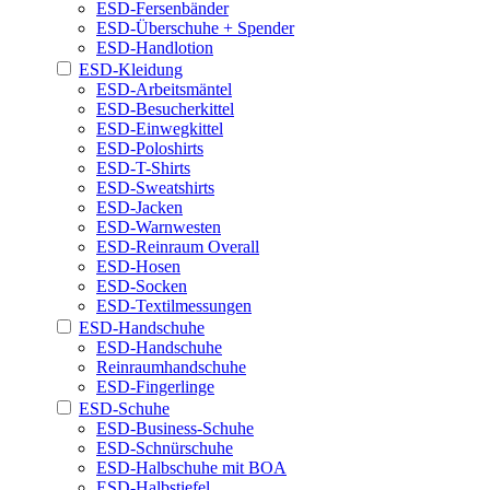
ESD-Fersenbänder
ESD-Überschuhe + Spender
ESD-Handlotion
ESD-Kleidung
ESD-Arbeitsmäntel
ESD-Besucherkittel
ESD-Einwegkittel
ESD-Poloshirts
ESD-T-Shirts
ESD-Sweatshirts
ESD-Jacken
ESD-Warnwesten
ESD-Reinraum Overall
ESD-Hosen
ESD-Socken
ESD-Textilmessungen
ESD-Handschuhe
ESD-Handschuhe
Reinraumhandschuhe
ESD-Fingerlinge
ESD-Schuhe
ESD-Business-Schuhe
ESD-Schnürschuhe
ESD-Halbschuhe mit BOA
ESD-Halbstiefel