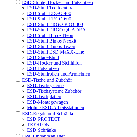
ESD-Stühle, Hocker und Fußstützen
ESD-Stuhl Tec Identity
ESD Stuhl ERGO 400
ESD Stuhl ERGO 600
ESD-Stuhl ERGO-PRO 800
ESD-Stuhl ERGO QUADRA
ESD Stuhl Bimos Neon
ESD-Stuhl Bimos Nexxit
ESD-Stuhl Bimos Texon
ESD-Stuhl ESD MaXX-Line
ESD-Stapelstuhl
ESD-Hocker und Stehhilfen
ESD-Fußstützen
ESD-Stuhlrollen und Armlehnen
ESD-Tische und Zubehör
ESD-Tischsysteme
ESD-Tischsysteme Zubehör
ESD-Tischplatten
ESD-Montagewagen
Mobile ESD-Arbeitsstationen
ESD-Regale und Schränke
ESD-PROTECT
TRESTON
ESD-Schränke
EPA-Eingangsanlagen