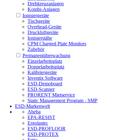
Drehkreuzanlagen
Kombi-Anlagen
Ionisiergeräte
Tischgeräte
Overhead-Geräte
Druckluftgeräte
Ionisierstäbe
CPM Charged Plate Monitors
Zubehör
Permanentüberwachung
Einzelarbeitsplatz
Doppelarbeitsplatz
Kalibriergeräte
Inventix Software
ESD-Demoboard
ESD-Scanner
PRORENT Mietservice
Static Management Program - SMP
ESD-Markenwelt
Abeba
EPA-RESIST
Ergolastec
ESD-PROFLOOR
ESD-PROTEX
Fetra