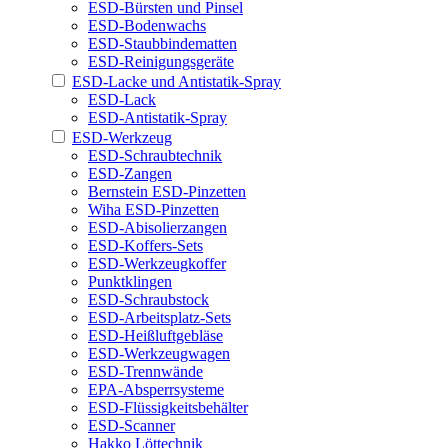
ESD-Bürsten und Pinsel
ESD-Bodenwachs
ESD-Staubbindematten
ESD-Reinigungsgeräte
ESD-Lacke und Antistatik-Spray
ESD-Lack
ESD-Antistatik-Spray
ESD-Werkzeug
ESD-Schraubtechnik
ESD-Zangen
Bernstein ESD-Pinzetten
Wiha ESD-Pinzetten
ESD-Abisolierzangen
ESD-Koffers-Sets
ESD-Werkzeugkoffer
Punktklingen
ESD-Schraubstock
ESD-Arbeitsplatz-Sets
ESD-Heißluftgebläse
ESD-Werkzeugwagen
ESD-Trennwände
EPA-Absperrsysteme
ESD-Flüssigkeitsbehälter
ESD-Scanner
Hakko Löttechnik