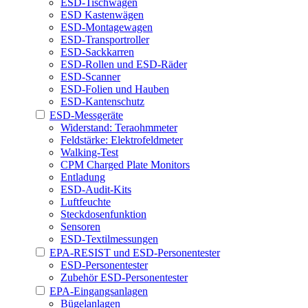
ESD-Tischwagen
ESD Kastenwägen
ESD-Montagewagen
ESD-Transportroller
ESD-Sackkarren
ESD-Rollen und ESD-Räder
ESD-Scanner
ESD-Folien und Hauben
ESD-Kantenschutz
ESD-Messgeräte
Widerstand: Teraohmmeter
Feldstärke: Elektrofeldmeter
Walking-Test
CPM Charged Plate Monitors
Entladung
ESD-Audit-Kits
Luftfeuchte
Steckdosenfunktion
Sensoren
ESD-Textilmessungen
EPA-RESIST und ESD-Personentester
ESD-Personentester
Zubehör ESD-Personentester
EPA-Eingangsanlagen
Bügelanlagen