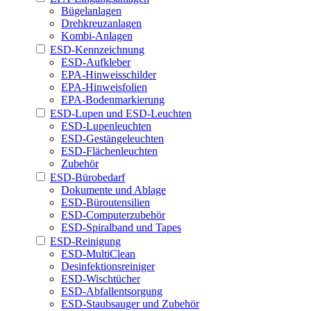
Bügelanlagen
Drehkreuzanlagen
Kombi-Anlagen
ESD-Kennzeichnung
ESD-Aufkleber
EPA-Hinweisschilder
EPA-Hinweisfolien
EPA-Bodenmarkierung
ESD-Lupen und ESD-Leuchten
ESD-Lupenleuchten
ESD-Gestängeleuchten
ESD-Flächenleuchten
Zubehör
ESD-Bürobedarf
Dokumente und Ablage
ESD-Büroutensilien
ESD-Computerzubehör
ESD-Spiralband und Tapes
ESD-Reinigung
ESD-MultiClean
Desinfektionsreiniger
ESD-Wischtücher
ESD-Abfallentsorgung
ESD-Staubsauger und Zubehör