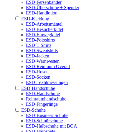
ESD-Fersenbänder
ESD-Überschuhe + Spender
ESD-Handlotion
ESD-Kleidung
ESD-Arbeitsmäntel
ESD-Besucherkittel
ESD-Einwegkittel
ESD-Poloshirts
ESD-T-Shirts
ESD-Sweatshirts
ESD-Jacken
ESD-Warnwesten
ESD-Reinraum Overall
ESD-Hosen
ESD-Socken
ESD-Textilmessungen
ESD-Handschuhe
ESD-Handschuhe
Reinraumhandschuhe
ESD-Fingerlinge
ESD-Schuhe
ESD-Business-Schuhe
ESD-Schnürschuhe
ESD-Halbschuhe mit BOA
ESD-Halbstiefel