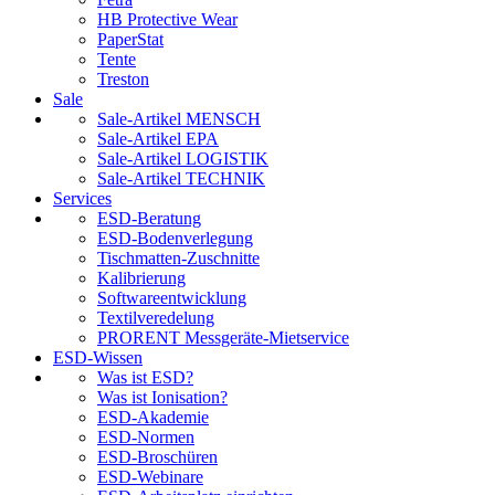
HB Protective Wear
PaperStat
Tente
Treston
Sale
Sale-Artikel MENSCH
Sale-Artikel EPA
Sale-Artikel LOGISTIK
Sale-Artikel TECHNIK
Services
ESD-Beratung
ESD-Bodenverlegung
Tischmatten-Zuschnitte
Kalibrierung
Softwareentwicklung
Textilveredelung
PRORENT Messgeräte-Mietservice
ESD-Wissen
Was ist ESD?
Was ist Ionisation?
ESD-Akademie
ESD-Normen
ESD-Broschüren
ESD-Webinare