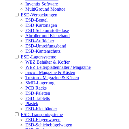
Inventix Software
MultiGround Monitor
ESD-Verpackungen
ESD-Beutel
ESD-Kartonagen
ESD-Schaumstoffe lose
Abroller und Klebeband
ESD-Aufkleber
ESD-Umreifungsband
ESD-Kantenschutz
ESD-Lagersysteme
WEZ Behälter & Koffer
WEZ Leiterplattenhalter / Magazine
raaco - Magazine & Kästen
Treston - Magazine & Kästen
SMD-Lagerung
PCB Racks
ESD-Paletten
ESD-Tabletts
Plastek
ESD-Klettbänder
ESD-Transportsysteme
ESD-Etagenwagen
ESD-Schiebebügelwagen