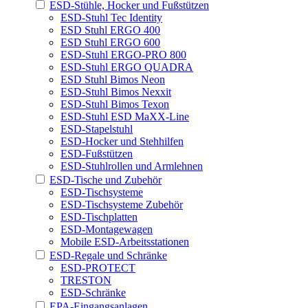
ESD-Stühle, Hocker und Fußstützen
ESD-Stuhl Tec Identity
ESD Stuhl ERGO 400
ESD Stuhl ERGO 600
ESD-Stuhl ERGO-PRO 800
ESD-Stuhl ERGO QUADRA
ESD Stuhl Bimos Neon
ESD-Stuhl Bimos Nexxit
ESD-Stuhl Bimos Texon
ESD-Stuhl ESD MaXX-Line
ESD-Stapelstuhl
ESD-Hocker und Stehhilfen
ESD-Fußstützen
ESD-Stuhlrollen und Armlehnen
ESD-Tische und Zubehör
ESD-Tischsysteme
ESD-Tischsysteme Zubehör
ESD-Tischplatten
ESD-Montagewagen
Mobile ESD-Arbeitsstationen
ESD-Regale und Schränke
ESD-PROTECT
TRESTON
ESD-Schränke
EPA-Eingangsanlagen