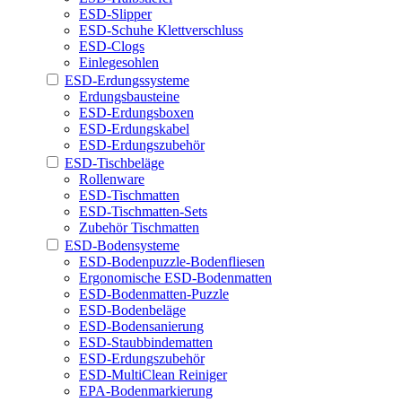
ESD-Slipper
ESD-Schuhe Klettverschluss
ESD-Clogs
Einlegesohlen
ESD-Erdungssysteme
Erdungsbausteine
ESD-Erdungsboxen
ESD-Erdungskabel
ESD-Erdungszubehör
ESD-Tischbeläge
Rollenware
ESD-Tischmatten
ESD-Tischmatten-Sets
Zubehör Tischmatten
ESD-Bodensysteme
ESD-Bodenpuzzle-Bodenfliesen
Ergonomische ESD-Bodenmatten
ESD-Bodenmatten-Puzzle
ESD-Bodenbeläge
ESD-Bodensanierung
ESD-Staubbindematten
ESD-Erdungszubehör
ESD-MultiClean Reiniger
EPA-Bodenmarkierung