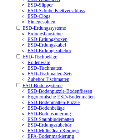
ESD-Slipper
ESD-Schuhe Klettverschluss
ESD-Clogs
Einlegesohlen
ESD-Erdungssysteme
Erdungsbausteine
ESD-Erdungsboxen
ESD-Erdungskabel
ESD-Erdungszubehör
ESD-Tischbeläge
Rollenware
ESD-Tischmatten
ESD-Tischmatten-Sets
Zubehör Tischmatten
ESD-Bodensysteme
ESD-Bodenpuzzle-Bodenfliesen
Ergonomische ESD-Bodenmatten
ESD-Bodenmatten-Puzzle
ESD-Bodenbeläge
ESD-Bodensanierung
ESD-Staubbindematten
ESD-Erdungszubehör
ESD-MultiClean Reiniger
EPA-Bodenmarkierung