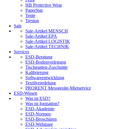
HB Protective Wear
PaperStat
Tente
Treston
Sale
Sale-Artikel MENSCH
Sale-Artikel EPA
Sale-Artikel LOGISTIK
Sale-Artikel TECHNIK
Services
ESD-Beratung
ESD-Bodenverlegung
Tischmatten-Zuschnitte
Kalibrierung
Softwareentwicklung
Textilveredelung
PRORENT Messgeräte-Mietservice
ESD-Wissen
Was ist ESD?
Was ist Ionisation?
ESD-Akademie
ESD-Normen
ESD-Broschüren
ESD-Webinare