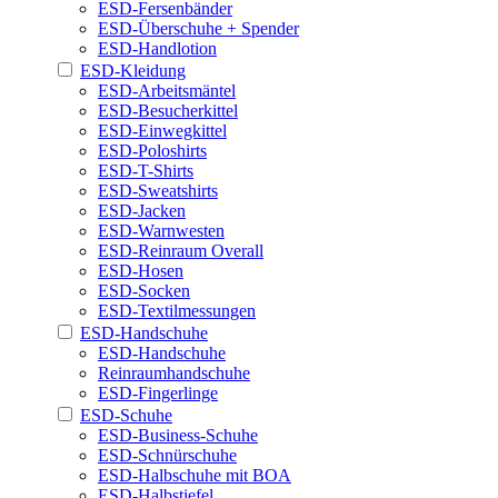
ESD-Fersenbänder
ESD-Überschuhe + Spender
ESD-Handlotion
ESD-Kleidung
ESD-Arbeitsmäntel
ESD-Besucherkittel
ESD-Einwegkittel
ESD-Poloshirts
ESD-T-Shirts
ESD-Sweatshirts
ESD-Jacken
ESD-Warnwesten
ESD-Reinraum Overall
ESD-Hosen
ESD-Socken
ESD-Textilmessungen
ESD-Handschuhe
ESD-Handschuhe
Reinraumhandschuhe
ESD-Fingerlinge
ESD-Schuhe
ESD-Business-Schuhe
ESD-Schnürschuhe
ESD-Halbschuhe mit BOA
ESD-Halbstiefel