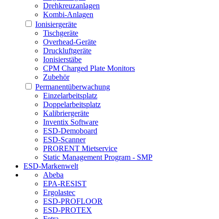
Drehkreuzanlagen
Kombi-Anlagen
Ionisiergeräte
Tischgeräte
Overhead-Geräte
Druckluftgeräte
Ionisierstäbe
CPM Charged Plate Monitors
Zubehör
Permanentüberwachung
Einzelarbeitsplatz
Doppelarbeitsplatz
Kalibriergeräte
Inventix Software
ESD-Demoboard
ESD-Scanner
PRORENT Mietservice
Static Management Program - SMP
ESD-Markenwelt
Abeba
EPA-RESIST
Ergolastec
ESD-PROFLOOR
ESD-PROTEX
Fetra