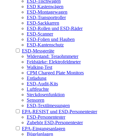
ESD-Tischwagen
ESD Kastenwägen
ESD-Montagewagen
ESD-Transportroller
ESD-Sackkarren
ESD-Rollen und ESD-Räder
ESD-Scanner
ESD-Folien und Hauben
ESD-Kantenschutz
ESD-Messgeräte
Widerstand: Teraohmmeter
Feldstärke: Elektrofeldmeter
Walking-Test
CPM Charged Plate Monitors
Entladung
ESD-Audit-Kits
Luftfeuchte
Steckdosenfunktion
Sensoren
ESD-Textilmessungen
EPA-RESIST und ESD-Personentester
ESD-Personentester
Zubehör ESD-Personentester
EPA-Eingangsanlagen
Bügelanlagen