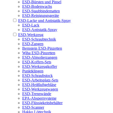
ESD-Bürsten und Pinsel
ESD-Bodenwachs
ESD-Staubbindematten
ESD-Reinigungsgeräte
ESD-Lacke und Antistatik-Spray
ESD-Lack
ESD-Antistatik-Spray
ESD-Werkzeug
ESD-Schraubtechnik
ESD-Zangen
Bernstein ESD-Pinzetten
Wiha ESD-Pinzetten
ESD-Abisolierzangen
ESD-Koffers-Sets
ESD-Werkzeugkoffer
Punktklingen
ESD-Schraubstock
ESD-Arbeitsplatz-Sets
ESD-Heißluftgebläse
ESD-Werkzeugwagen
ESD-Trennwände
EPA-Absperrsysteme
ESD-Flüssigkeitsbehälter
ESD-Scanner
Hakko Löttechnik