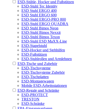
ESD-Stühle, Hocker und Fußstützen
ESD-Stuhl Tec Identity
ESD Stuhl ERGO 400
ESD Stuhl ERGO 600
ESD-Stuhl ERGO-PRO 800
ESD-Stuhl ERGO QUADRA
ESD Stuhl Bimos Neon
ESD-Stuhl Bimos Nexxit
ESD-Stuhl Bimos Texon
ESD-Stuhl ESD MaXX-Line
ESD-Stapelstuhl
ESD-Hocker und Stehhilfen
ESD-Fußstützen
ESD-Stuhlrollen und Armlehnen
ESD-Tische und Zubehör
ESD-Tischsysteme
ESD-Tischsysteme Zubehör
ESD-Tischplatten
ESD-Montagewagen
Mobile ESD-Arbeitsstationen
ESD-Regale und Schränke
ESD-PROTECT
TRESTON
ESD-Schränke
EPA-Eingangsanlagen