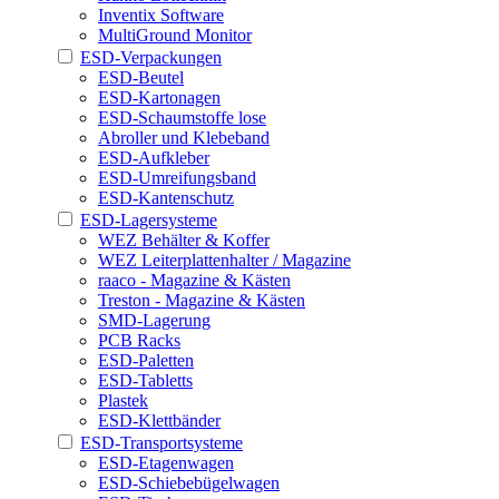
Inventix Software
MultiGround Monitor
ESD-Verpackungen
ESD-Beutel
ESD-Kartonagen
ESD-Schaumstoffe lose
Abroller und Klebeband
ESD-Aufkleber
ESD-Umreifungsband
ESD-Kantenschutz
ESD-Lagersysteme
WEZ Behälter & Koffer
WEZ Leiterplattenhalter / Magazine
raaco - Magazine & Kästen
Treston - Magazine & Kästen
SMD-Lagerung
PCB Racks
ESD-Paletten
ESD-Tabletts
Plastek
ESD-Klettbänder
ESD-Transportsysteme
ESD-Etagenwagen
ESD-Schiebebügelwagen