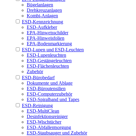
Bügelanlagen
Drehkreuzanlagen
Kombi-Anlagen
ESD-Kennzeichnung
ESD-Aufkleber
EPA-Hinweisschilder
EPA-Hinweisfolien
EPA-Bodenmarkierung
ESD-Lupen und ESD-Leuchten
ESD-Lupenleuchten
ESD-Gestängeleuchten
ESD-Flächenleuchten
Zubehör
ESD-Bürobedarf
Dokumente und Ablage
ESD-Büroutensilien
ESD-Computerzubehör
ESD-Spiralband und Tapes
ESD-Reinigung
ESD-MultiClean
Desinfektionsreiniger
ESD-Wischtücher
ESD-Abfallentsorgung
ESD-Staubsauger und Zubehör