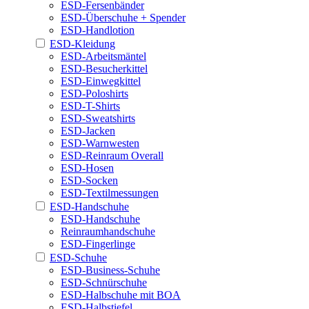
ESD-Fersenbänder
ESD-Überschuhe + Spender
ESD-Handlotion
ESD-Kleidung
ESD-Arbeitsmäntel
ESD-Besucherkittel
ESD-Einwegkittel
ESD-Poloshirts
ESD-T-Shirts
ESD-Sweatshirts
ESD-Jacken
ESD-Warnwesten
ESD-Reinraum Overall
ESD-Hosen
ESD-Socken
ESD-Textilmessungen
ESD-Handschuhe
ESD-Handschuhe
Reinraumhandschuhe
ESD-Fingerlinge
ESD-Schuhe
ESD-Business-Schuhe
ESD-Schnürschuhe
ESD-Halbschuhe mit BOA
ESD-Halbstiefel