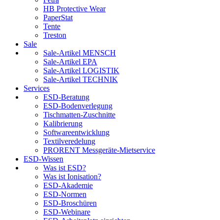
HB Protective Wear
PaperStat
Tente
Treston
Sale
Sale-Artikel MENSCH
Sale-Artikel EPA
Sale-Artikel LOGISTIK
Sale-Artikel TECHNIK
Services
ESD-Beratung
ESD-Bodenverlegung
Tischmatten-Zuschnitte
Kalibrierung
Softwareentwicklung
Textilveredelung
PRORENT Messgeräte-Mietservice
ESD-Wissen
Was ist ESD?
Was ist Ionisation?
ESD-Akademie
ESD-Normen
ESD-Broschüren
ESD-Webinare