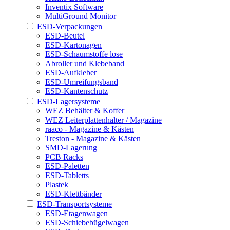
Inventix Software
MultiGround Monitor
ESD-Verpackungen
ESD-Beutel
ESD-Kartonagen
ESD-Schaumstoffe lose
Abroller und Klebeband
ESD-Aufkleber
ESD-Umreifungsband
ESD-Kantenschutz
ESD-Lagersysteme
WEZ Behälter & Koffer
WEZ Leiterplattenhalter / Magazine
raaco - Magazine & Kästen
Treston - Magazine & Kästen
SMD-Lagerung
PCB Racks
ESD-Paletten
ESD-Tabletts
Plastek
ESD-Klettbänder
ESD-Transportsysteme
ESD-Etagenwagen
ESD-Schiebebügelwagen