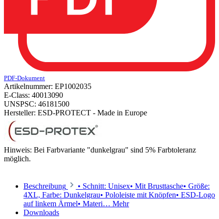
PDF-Dokument
Artikelnummer:
EP1002035
E-Class:
40013090
UNSPSC:
46181500
Hersteller:
ESD-PROTECT - Made in Europe
Hinweis:
Bei Farbvariante "dunkelgrau" sind 5% Farbtoleranz
möglich.
Beschreibung
• Schnitt: Unisex• Mit Brusttasche• Größe:
4XL, Farbe: Dunkelgrau• Pololeiste mit Knöpfen• ESD-Logo
auf linkem Ärmel• Materi…
Mehr
Downloads