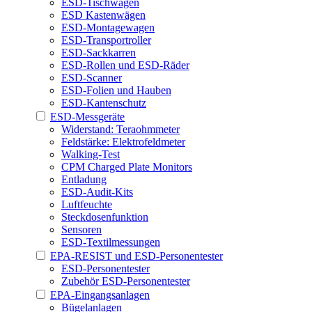
ESD-Tischwagen
ESD Kastenwägen
ESD-Montagewagen
ESD-Transportroller
ESD-Sackkarren
ESD-Rollen und ESD-Räder
ESD-Scanner
ESD-Folien und Hauben
ESD-Kantenschutz
ESD-Messgeräte
Widerstand: Teraohmmeter
Feldstärke: Elektrofeldmeter
Walking-Test
CPM Charged Plate Monitors
Entladung
ESD-Audit-Kits
Luftfeuchte
Steckdosenfunktion
Sensoren
ESD-Textilmessungen
EPA-RESIST und ESD-Personentester
ESD-Personentester
Zubehör ESD-Personentester
EPA-Eingangsanlagen
Bügelanlagen