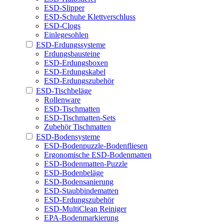
ESD-Slipper
ESD-Schuhe Klettverschluss
ESD-Clogs
Einlegesohlen
ESD-Erdungssysteme
Erdungsbausteine
ESD-Erdungsboxen
ESD-Erdungskabel
ESD-Erdungszubehör
ESD-Tischbeläge
Rollenware
ESD-Tischmatten
ESD-Tischmatten-Sets
Zubehör Tischmatten
ESD-Bodensysteme
ESD-Bodenpuzzle-Bodenfliesen
Ergonomische ESD-Bodenmatten
ESD-Bodenmatten-Puzzle
ESD-Bodenbeläge
ESD-Bodensanierung
ESD-Staubbindematten
ESD-Erdungszubehör
ESD-MultiClean Reiniger
EPA-Bodenmarkierung