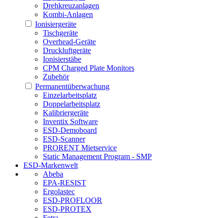
Drehkreuzanlagen
Kombi-Anlagen
Ionisiergeräte
Tischgeräte
Overhead-Geräte
Druckluftgeräte
Ionisierstäbe
CPM Charged Plate Monitors
Zubehör
Permanentüberwachung
Einzelarbeitsplatz
Doppelarbeitsplatz
Kalibriergeräte
Inventix Software
ESD-Demoboard
ESD-Scanner
PRORENT Mietservice
Static Management Program - SMP
ESD-Markenwelt
Abeba
EPA-RESIST
Ergolastec
ESD-PROFLOOR
ESD-PROTEX
Fetra