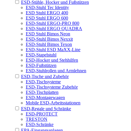
ESD-Stühle, Hocker und Fußstützen
ESD-Stuhl Tec Identity
ESD Stuhl ERGO 400
ESD Stuhl ERGO 600
ESD-Stuhl ERGO-PRO 800
ESD-Stuhl ERGO QUADRA
ESD Stuhl Bimos Neon
ESD-Stuhl Bimos Nexxit
ESD-Stuhl Bimos Texon
ESD-Stuhl ESD MaXX-Line
ESD-Stapelstuhl
ESD-Hocker und Stehhilfen
ESD-Fußstützen
ESD-Stuhlrollen und Armlehnen
ESD-Tische und Zubehör
ESD-Tischsysteme
ESD-Tischsysteme Zubehör
ESD-Tischplatten
ESD-Montagewagen
Mobile ESD-Arbeitsstationen
ESD-Regale und Schränke
ESD-PROTECT
TRESTON
ESD-Schränke
EPA-Eingangsanlagen