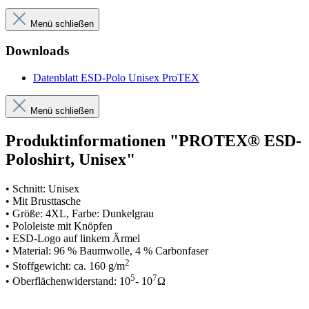
Menü schließen
Downloads
Datenblatt ESD-Polo Unisex ProTEX
Menü schließen
Produktinformationen "PROTEX® ESD-
Poloshirt, Unisex"
• Schnitt: Unisex
• Mit Brusttasche
• Größe: 4XL, Farbe: Dunkelgrau
• Pololeiste mit Knöpfen
• ESD-Logo auf linkem Ärmel
• Material: 96 % Baumwolle, 4 % Carbonfaser
2
• Stoffgewicht: ca. 160 g/m
5
7
• Oberflächenwiderstand: 10
- 10
Ω