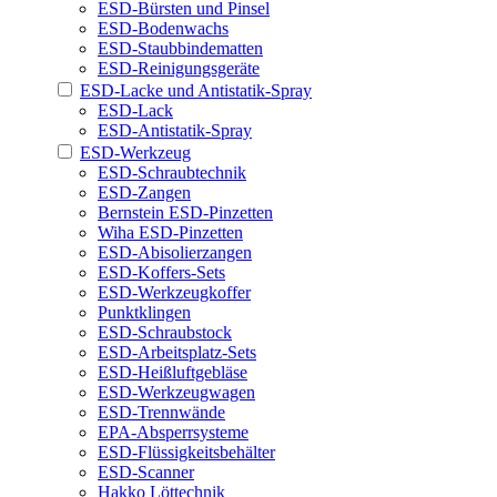
ESD-Bürsten und Pinsel
ESD-Bodenwachs
ESD-Staubbindematten
ESD-Reinigungsgeräte
ESD-Lacke und Antistatik-Spray
ESD-Lack
ESD-Antistatik-Spray
ESD-Werkzeug
ESD-Schraubtechnik
ESD-Zangen
Bernstein ESD-Pinzetten
Wiha ESD-Pinzetten
ESD-Abisolierzangen
ESD-Koffers-Sets
ESD-Werkzeugkoffer
Punktklingen
ESD-Schraubstock
ESD-Arbeitsplatz-Sets
ESD-Heißluftgebläse
ESD-Werkzeugwagen
ESD-Trennwände
EPA-Absperrsysteme
ESD-Flüssigkeitsbehälter
ESD-Scanner
Hakko Löttechnik