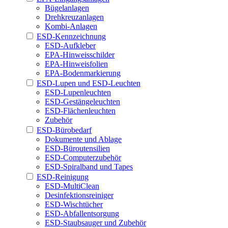
Bügelanlagen
Drehkreuzanlagen
Kombi-Anlagen
ESD-Kennzeichnung
ESD-Aufkleber
EPA-Hinweisschilder
EPA-Hinweisfolien
EPA-Bodenmarkierung
ESD-Lupen und ESD-Leuchten
ESD-Lupenleuchten
ESD-Gestängeleuchten
ESD-Flächenleuchten
Zubehör
ESD-Bürobedarf
Dokumente und Ablage
ESD-Büroutensilien
ESD-Computerzubehör
ESD-Spiralband und Tapes
ESD-Reinigung
ESD-MultiClean
Desinfektionsreiniger
ESD-Wischtücher
ESD-Abfallentsorgung
ESD-Staubsauger und Zubehör