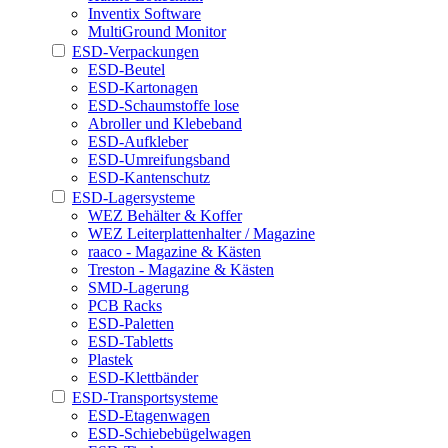
Inventix Software
MultiGround Monitor
ESD-Verpackungen
ESD-Beutel
ESD-Kartonagen
ESD-Schaumstoffe lose
Abroller und Klebeband
ESD-Aufkleber
ESD-Umreifungsband
ESD-Kantenschutz
ESD-Lagersysteme
WEZ Behälter & Koffer
WEZ Leiterplattenhalter / Magazine
raaco - Magazine & Kästen
Treston - Magazine & Kästen
SMD-Lagerung
PCB Racks
ESD-Paletten
ESD-Tabletts
Plastek
ESD-Klettbänder
ESD-Transportsysteme
ESD-Etagenwagen
ESD-Schiebebügelwagen