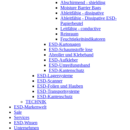
Abschirmend - shielding
Moisture Barrier Bags
Ableitfähig - dissipative
Ableitfähig - Dissipative ESD-
Papierbeutel
Leitfähig - conductive
Reinraum
Feuchtigkeitsindikatoren
ESD-Kartonagen
ESD-Schaumstoffe lose
Abroller und Klebeband
ESD-Aufkleber
ESD-Umreifungsband
ESD-Kantenschutz
ESD-Lagersysteme
ESD-Scanner
ESD-Folien und Hauben
ESD-Transportsysteme
ESD-Kantenschutz
TECHNIK
ESD-Markenwelt
Sale
Services
ESD-Wissen
Unternehmen