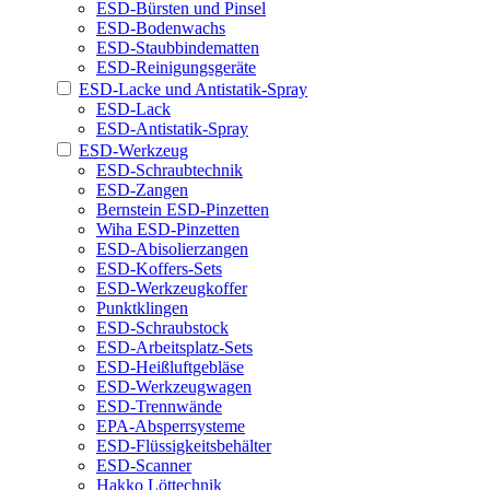
ESD-Bürsten und Pinsel
ESD-Bodenwachs
ESD-Staubbindematten
ESD-Reinigungsgeräte
ESD-Lacke und Antistatik-Spray
ESD-Lack
ESD-Antistatik-Spray
ESD-Werkzeug
ESD-Schraubtechnik
ESD-Zangen
Bernstein ESD-Pinzetten
Wiha ESD-Pinzetten
ESD-Abisolierzangen
ESD-Koffers-Sets
ESD-Werkzeugkoffer
Punktklingen
ESD-Schraubstock
ESD-Arbeitsplatz-Sets
ESD-Heißluftgebläse
ESD-Werkzeugwagen
ESD-Trennwände
EPA-Absperrsysteme
ESD-Flüssigkeitsbehälter
ESD-Scanner
Hakko Löttechnik