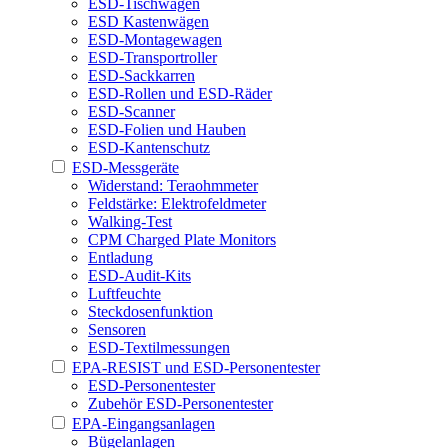
ESD-Tischwagen
ESD Kastenwägen
ESD-Montagewagen
ESD-Transportroller
ESD-Sackkarren
ESD-Rollen und ESD-Räder
ESD-Scanner
ESD-Folien und Hauben
ESD-Kantenschutz
ESD-Messgeräte
Widerstand: Teraohmmeter
Feldstärke: Elektrofeldmeter
Walking-Test
CPM Charged Plate Monitors
Entladung
ESD-Audit-Kits
Luftfeuchte
Steckdosenfunktion
Sensoren
ESD-Textilmessungen
EPA-RESIST und ESD-Personentester
ESD-Personentester
Zubehör ESD-Personentester
EPA-Eingangsanlagen
Bügelanlagen