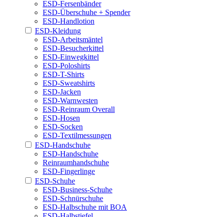
ESD-Fersenbänder
ESD-Überschuhe + Spender
ESD-Handlotion
ESD-Kleidung
ESD-Arbeitsmäntel
ESD-Besucherkittel
ESD-Einwegkittel
ESD-Poloshirts
ESD-T-Shirts
ESD-Sweatshirts
ESD-Jacken
ESD-Warnwesten
ESD-Reinraum Overall
ESD-Hosen
ESD-Socken
ESD-Textilmessungen
ESD-Handschuhe
ESD-Handschuhe
Reinraumhandschuhe
ESD-Fingerlinge
ESD-Schuhe
ESD-Business-Schuhe
ESD-Schnürschuhe
ESD-Halbschuhe mit BOA
ESD-Halbstiefel