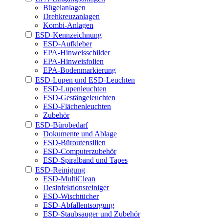
Bügelanlagen
Drehkreuzanlagen
Kombi-Anlagen
ESD-Kennzeichnung
ESD-Aufkleber
EPA-Hinweisschilder
EPA-Hinweisfolien
EPA-Bodenmarkierung
ESD-Lupen und ESD-Leuchten
ESD-Lupenleuchten
ESD-Gestängeleuchten
ESD-Flächenleuchten
Zubehör
ESD-Bürobedarf
Dokumente und Ablage
ESD-Büroutensilien
ESD-Computerzubehör
ESD-Spiralband und Tapes
ESD-Reinigung
ESD-MultiClean
Desinfektionsreiniger
ESD-Wischtücher
ESD-Abfallentsorgung
ESD-Staubsauger und Zubehör