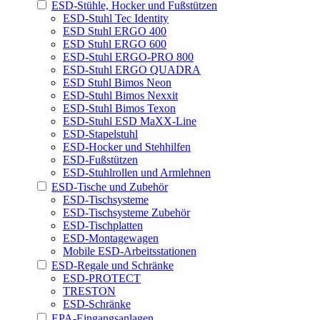
ESD-Stühle, Hocker und Fußstützen
ESD-Stuhl Tec Identity
ESD Stuhl ERGO 400
ESD Stuhl ERGO 600
ESD-Stuhl ERGO-PRO 800
ESD-Stuhl ERGO QUADRA
ESD Stuhl Bimos Neon
ESD-Stuhl Bimos Nexxit
ESD-Stuhl Bimos Texon
ESD-Stuhl ESD MaXX-Line
ESD-Stapelstuhl
ESD-Hocker und Stehhilfen
ESD-Fußstützen
ESD-Stuhlrollen und Armlehnen
ESD-Tische und Zubehör
ESD-Tischsysteme
ESD-Tischsysteme Zubehör
ESD-Tischplatten
ESD-Montagewagen
Mobile ESD-Arbeitsstationen
ESD-Regale und Schränke
ESD-PROTECT
TRESTON
ESD-Schränke
EPA-Eingangsanlagen