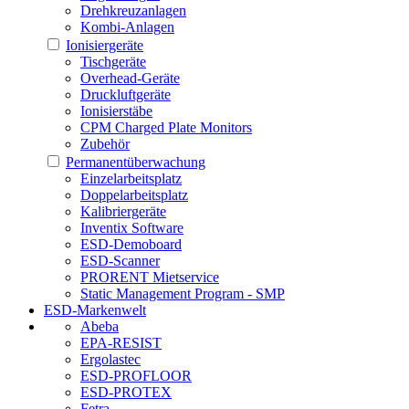
Drehkreuzanlagen
Kombi-Anlagen
Ionisiergeräte
Tischgeräte
Overhead-Geräte
Druckluftgeräte
Ionisierstäbe
CPM Charged Plate Monitors
Zubehör
Permanentüberwachung
Einzelarbeitsplatz
Doppelarbeitsplatz
Kalibriergeräte
Inventix Software
ESD-Demoboard
ESD-Scanner
PRORENT Mietservice
Static Management Program - SMP
ESD-Markenwelt
Abeba
EPA-RESIST
Ergolastec
ESD-PROFLOOR
ESD-PROTEX
Fetra