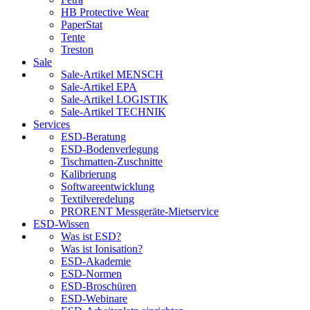
HB Protective Wear
PaperStat
Tente
Treston
Sale
Sale-Artikel MENSCH
Sale-Artikel EPA
Sale-Artikel LOGISTIK
Sale-Artikel TECHNIK
Services
ESD-Beratung
ESD-Bodenverlegung
Tischmatten-Zuschnitte
Kalibrierung
Softwareentwicklung
Textilveredelung
PRORENT Messgeräte-Mietservice
ESD-Wissen
Was ist ESD?
Was ist Ionisation?
ESD-Akademie
ESD-Normen
ESD-Broschüren
ESD-Webinare