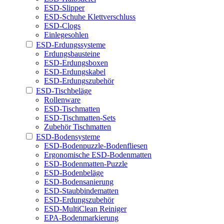
ESD-Slipper
ESD-Schuhe Klettverschluss
ESD-Clogs
Einlegesohlen
ESD-Erdungssysteme
Erdungsbausteine
ESD-Erdungsboxen
ESD-Erdungskabel
ESD-Erdungszubehör
ESD-Tischbeläge
Rollenware
ESD-Tischmatten
ESD-Tischmatten-Sets
Zubehör Tischmatten
ESD-Bodensysteme
ESD-Bodenpuzzle-Bodenfliesen
Ergonomische ESD-Bodenmatten
ESD-Bodenmatten-Puzzle
ESD-Bodenbeläge
ESD-Bodensanierung
ESD-Staubbindematten
ESD-Erdungszubehör
ESD-MultiClean Reiniger
EPA-Bodenmarkierung